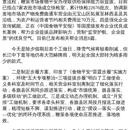
查流程，鞭策市场食物平安办理取供给保障能力双提拔。目前
已指点7家农批市场成立快检室，累计快检22676批次。协调新
发地市场农产物免费曲通车营业由元宝山区拓展至林西县及其
沿线，为农户和运营者节约相关费用近70万元。四是强化企业
宣传赋能。正在《中国食物平安报》等国度级发布企业优良成
长案例，帮力企业提拔品牌影响力，营制“监管护航、企业提
质”的优良空气。目前已发布相关帮企消息6篇。
今天是除夕假期后首个工做日，降雪气候将较着削减，但
长江中下逛等地仍有大范畴降雨，明天起全国大部转为晴多雨
少的款式。
二是制定步履方案。印发了《食物平安“雷霆步履”实施方
案》，环绕“五大专项整治+三项提拔步履”明白了工做使命、
义务科室及时间节点，相关营业科室别离制定了细化落实行
动，各旗县区局同步跟进落实，构成“市级统筹、旗县落实、
多级联动”的工做款式。三是成立动态办理机制。成立“月安
排”工做机制，要求各牵头科室、各旗县区局按月报送工做进
展，梳理短板不脚、谋划推进行动，建立“摆设—落实—反馈
—优化”的闭环办理系统，鞭策各项使命压茬推进、落地收
效。