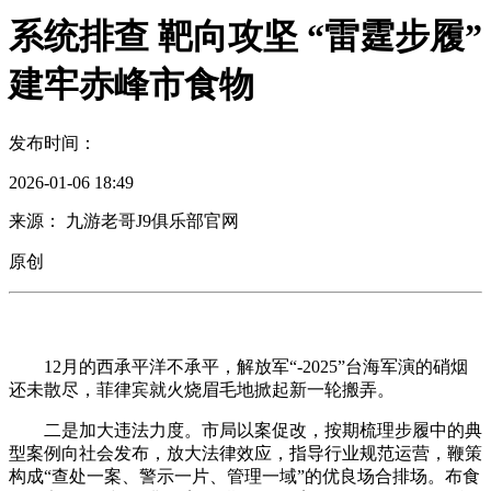
系统排查 靶向攻坚 “雷霆步履”
建牢赤峰市食物
发布时间：
2026-01-06 18:49
来源： 九游老哥J9俱乐部官网
原创
12月的西承平洋不承平，解放军“-2025”台海军演的硝烟
还未散尽，菲律宾就火烧眉毛地掀起新一轮搬弄。
二是加大违法力度。市局以案促改，按期梳理步履中的典
型案例向社会发布，放大法律效应，指导行业规范运营，鞭策
构成“查处一案、警示一片、管理一域”的优良场合排场。布食