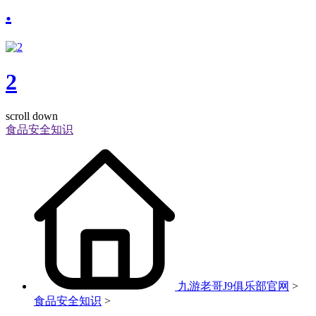
.
2
scroll down
食品安全知识
九游老哥J9俱乐部官网
>
食品安全知识
>