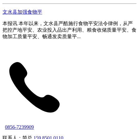
文水县加强食物平
本报讯 本年以来，文水县严酷施行食物平安法令律例，从严
把控产地平安、农业投入品出产利用、粮食收储质量平安、食
物加工质量平安、畅通发卖质量平...
0856-7239909
联系人：简总
159 8501 0110