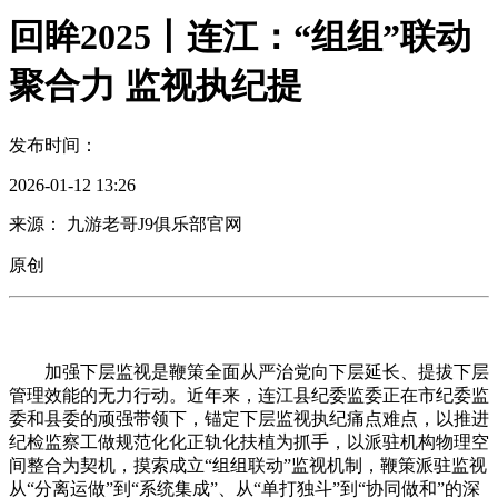
回眸2025丨连江：“组组”联动
聚合力 监视执纪提
发布时间：
2026-01-12 13:26
来源： 九游老哥J9俱乐部官网
原创
加强下层监视是鞭策全面从严治党向下层延长、提拔下层
管理效能的无力行动。近年来，连江县纪委监委正在市纪委监
委和县委的顽强带领下，锚定下层监视执纪痛点难点，以推进
纪检监察工做规范化化正轨化扶植为抓手，以派驻机构物理空
间整合为契机，摸索成立“组组联动”监视机制，鞭策派驻监视
从“分离运做”到“系统集成”、从“单打独斗”到“协同做和”的深