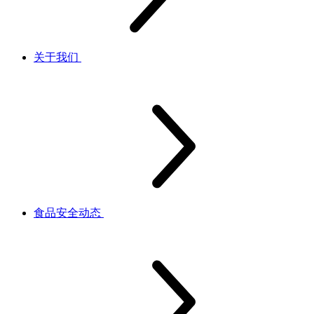
关于我们
食品安全动态