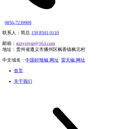
0856-7239909
联系人：简总
159 8501 0110
邮箱：
gzzyxjysp@163.com
地址：贵州省遵义市播州区枫香镇枫元村
中文域名：
中国好辣椒.网址
雷天椒.网址
首页
关于我们