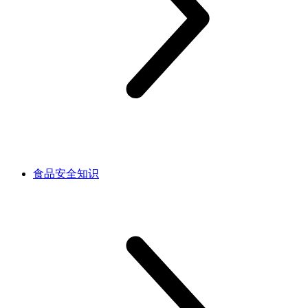
食品安全知识