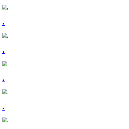
.
.
.
.