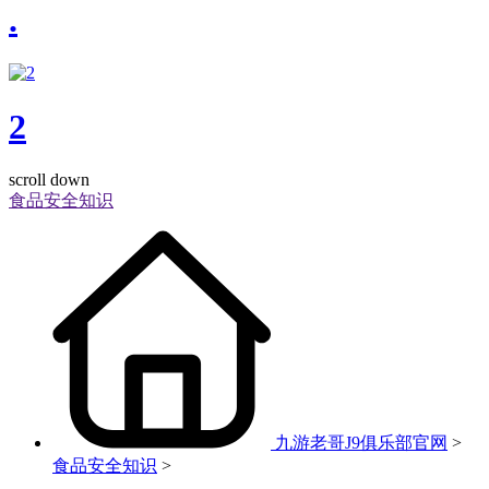
.
2
scroll down
食品安全知识
九游老哥J9俱乐部官网
>
食品安全知识
>