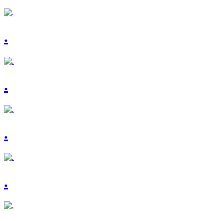
.
.
.
.