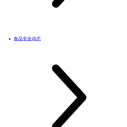
食品安全动态