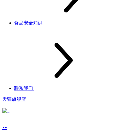
食品安全知识
联系我们
天猫旗舰店
..