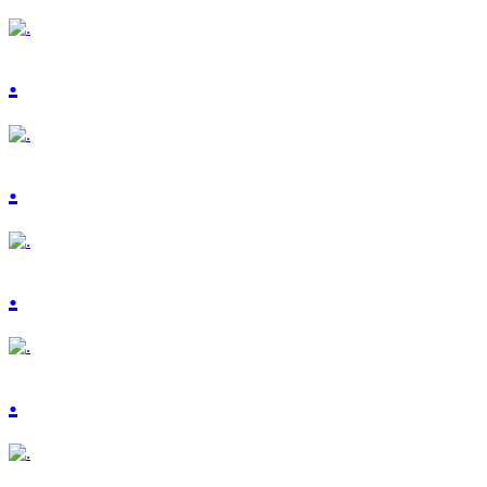
.
.
.
.