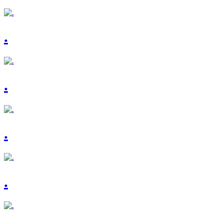
.
.
.
.