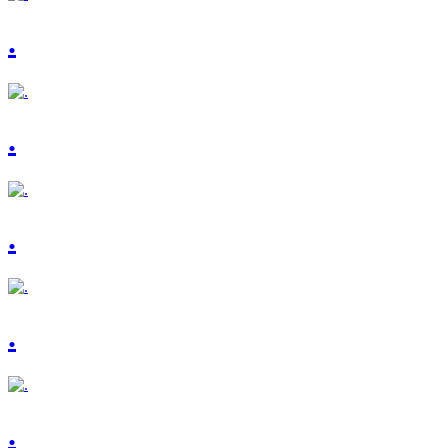
.
.
.
.
.