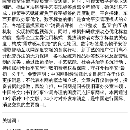
障食物全生命周期质量平安逃溯。同时，可鞭策数字标签取逃
溯码、操纵区块链等手艺实现标签点窜全程留痕，确保消息不
成，鞭策手艺赋能聚焦于数字标签的尺度制定、平台搭建、东
西开辟取办事优化。数字标签的推广是食物平安管理模式的立
异。各地还需摸索建立“消费者评价—企业整改—监管”的互动
机制，实现协同监视落实。同时，根据扫码数据动态优化标签
功能，指导企业立异使用模式，提拔消费者对数字标签的关心
度，构成“需求驱动供给”的良性轮回。数字标签是食物平安管
理取挪动互联网深度交融的务实行动。新手艺的推广使用离不
开配套办法的无力保障，各地应统筹推品标签数字化及配套轨
制的完美，通过政策指导、手艺赋能、社会共治等多沉行动，
持续赋能食物平安管理取消费者权益保障，守好食物平安“最
初一公里”。免责声明：中国网财经转载此文目标正在于传送
更多消息，不代表本网的概念和立场。文章内容仅供参考，投
资者据此操做，风险自担。中国网是国务院旧事办公室带领，
中国外文出书刊行事业局办理的国度沉点旧事网坐。本网通过
10个语种11个文版，24小时对外发布消息，是中国进行国际、
消息交换的主要窗口。
关键词：