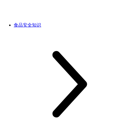
食品安全知识