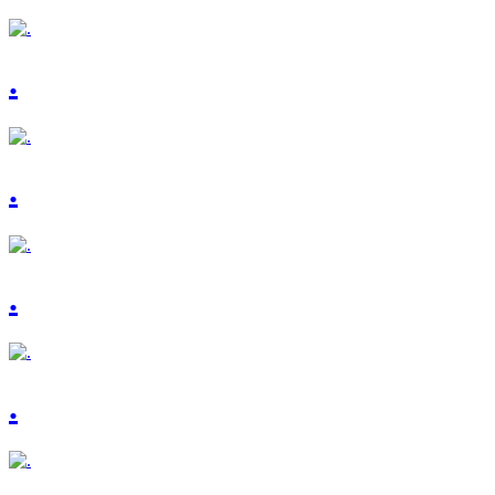
.
.
.
.