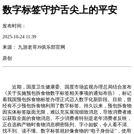
数字标签守护舌尖上的平安
发布时间：
2025-10-24 11:39
来源： 九游老哥J9俱乐部官网
原创
近期，国度卫生健康委、国度市场监视办理总局结合发布
《关于实施预包拆食物数字标签相关事项的通知布告》，标记
着我国预包拆食物标签办理正式迈入数字化新阶段。目前，曾
经有不少预包拆食物利用了数字标签。持久以来，预包拆食物
因实体标签版面无限，难以充实展现细致消息，导致消费者难
以获取全面的食物消息。不少消费者特别是老年消费者反映，
正在选购产物时食物消息稠密陈列、字小如蚁，令人看不清、
找不到、读不懂。数字标签就好像食物的“电子身份证”，使用