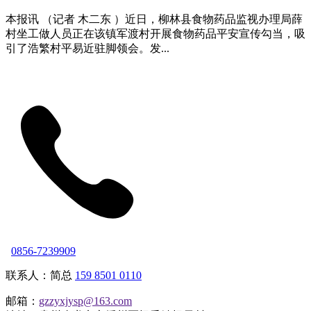
本报讯 （记者 木二东 ）近日，柳林县食物药品监视办理局薛
村坐工做人员正在该镇军渡村开展食物药品平安宣传勾当，吸
引了浩繁村平易近驻脚领会。发...
0856-7239909
联系人：简总
159 8501 0110
邮箱：
gzzyxjysp@163.com