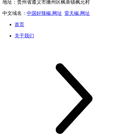
地址：贵州省遵义市播州区枫香镇枫元村
中文域名：
中国好辣椒.网址
雷天椒.网址
首页
关于我们