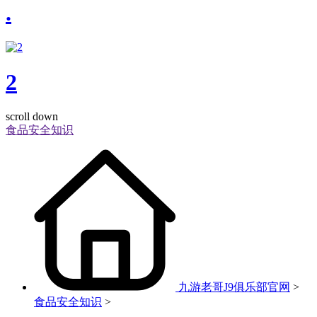
.
2
scroll down
食品安全知识
九游老哥J9俱乐部官网
>
食品安全知识
>