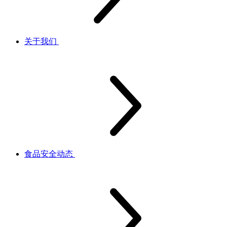
关于我们
食品安全动态