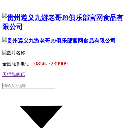
0856-7239909
全国服务电话：
天猫旗舰店