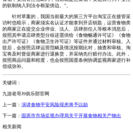
的轨制纳入到法令框架傍边。”。
针对草案的，我国当前最大的第三方平台淘宝正在接管采
访时也暗示，商家须实名认证才能拿到开店钥匙，运营食物类
的商家正在提交企业停业、法人、店肆担任人等根本消息后，
按照其申请店肆类型分歧还需供给《食物畅通许可证》《食物
出产许可证》《食物卫生许可证》等证件并通过材料审核。入
驻后，会按照店肆运营范畴及情况按期比对，抽查和审核。淘
宝将及时督促商家进行退换货，并采纳先行赔付办法。此外，
按照商品问题和程度，也会按照国度条例协调监视商家进行补
偿或弥补。
关键词：
九游老哥J9俱乐部官网
上一篇：
演讲食物平安风险现患将予以励
下一篇：
固原市市场监视办理局关于开展食物相关产物出
相关新闻