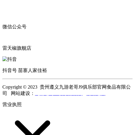
微信公众号
雷天椒旗舰店
抖音号 苗寨人家佳裕
Copyright © 2023 贵州遵义九游老哥J9俱乐部官网食品有限公
司 网站建设：
九游老哥J9俱乐部官网
网站地图
营业执照