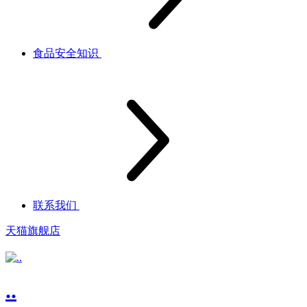
食品安全知识
联系我们
天猫旗舰店
..