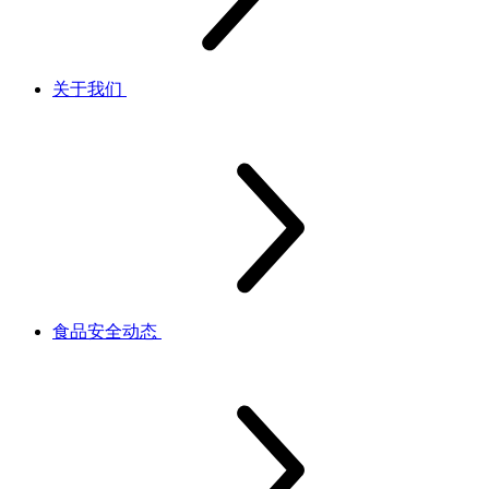
关于我们
食品安全动态