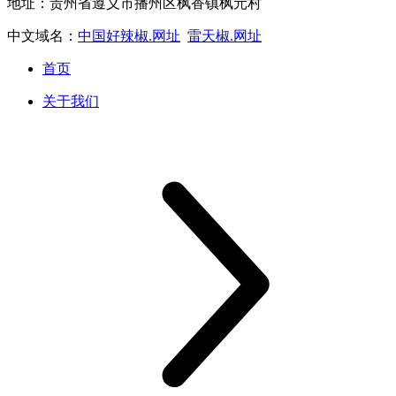
地址：贵州省遵义市播州区枫香镇枫元村
中文域名：
中国好辣椒.网址
雷天椒.网址
首页
关于我们