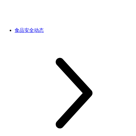
食品安全动态