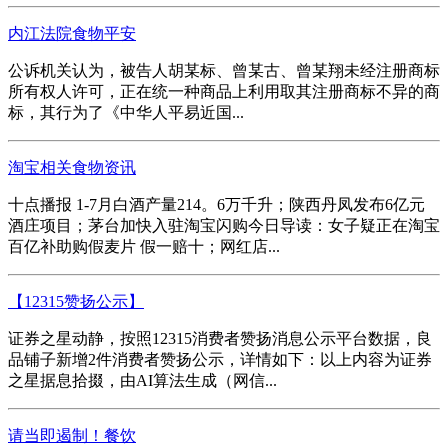
内江法院食物平安
公诉机关认为，被告人胡某标、曾某古、曾某翔未经注册商标
所有权人许可，正在统一种商品上利用取其注册商标不异的商
标，其行为了《中华人平易近国...
淘宝相关食物资讯
十点播报 1-7月白酒产量214。6万千升；陕西丹凤发布6亿元
酒庄项目；茅台加快入驻淘宝闪购今日导读：女子疑正在淘宝
百亿补助购假麦片 假一赔十；网红店...
【12315赞扬公示】
证券之星动静，按照12315消费者赞扬消息公示平台数据，良
品铺子新增2件消费者赞扬公示，详情如下：以上内容为证券
之星据息拾掇，由AI算法生成（网信...
请当即遏制！餐饮