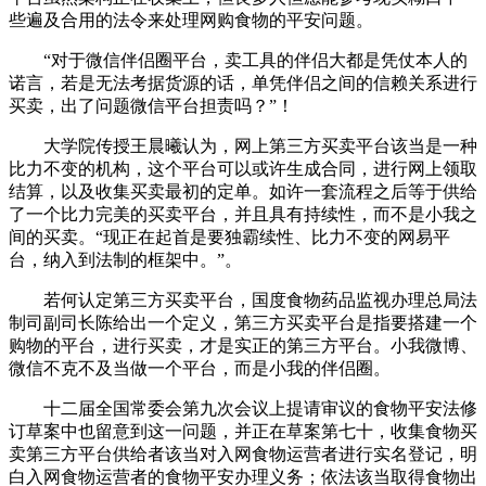
些遍及合用的法令来处理网购食物的平安问题。
“对于微信伴侣圈平台，卖工具的伴侣大都是凭仗本人的
诺言，若是无法考据货源的话，单凭伴侣之间的信赖关系进行
买卖，出了问题微信平台担责吗？”！
大学院传授王晨曦认为，网上第三方买卖平台该当是一种
比力不变的机构，这个平台可以或许生成合同，进行网上领取
结算，以及收集买卖最初的定单。如许一套流程之后等于供给
了一个比力完美的买卖平台，并且具有持续性，而不是小我之
间的买卖。“现正在起首是要独霸续性、比力不变的网易平
台，纳入到法制的框架中。”。
若何认定第三方买卖平台，国度食物药品监视办理总局法
制司副司长陈给出一个定义，第三方买卖平台是指要搭建一个
购物的平台，进行买卖，才是实正的第三方平台。小我微博、
微信不克不及当做一个平台，而是小我的伴侣圈。
十二届全国常委会第九次会议上提请审议的食物平安法修
订草案中也留意到这一问题，并正在草案第七十，收集食物买
卖第三方平台供给者该当对入网食物运营者进行实名登记，明
白入网食物运营者的食物平安办理义务；依法该当取得食物出