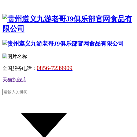
0856-7239909
全国服务电话：
天猫旗舰店