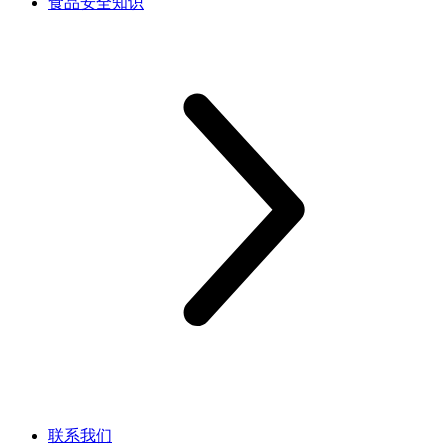
食品安全知识
联系我们