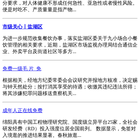
分要求，对人体健康不形成任何急性、亚急性或者慢性风险。
便是对吃不、产质量量是指产物...
市级关心丨盐湖区
为进一步规范收集餐饮办事，落实盐湖区委关于九小场合小餐
饮管理的相关要求，近期，盐湖区市场监视办理局结合通信企
业、外卖平台及街道社区等多方...
免费一级毛 片_免
根据相关，经地方纪委常委会会议研究并报地方核准，决定赐
与钟天然处分；按打消其享受的待遇；收缴其违纪违法所得；
将其涉嫌犯罪问题移送查察机关...
成年人正在线免费
绵阳具有中国工程物理研究院、国度级立异平台25家，全社会
研发经费（RD）投入强度位居全国前列。 数据显示，免签对
入境逛的推进结果显著。春秋旅逛...