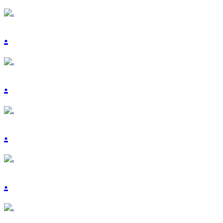
.
.
.
.