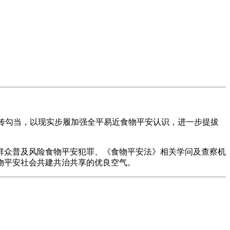
宣传勾当，以现实步履加强全平易近食物平安认识，进一步提拔
众普及风险食物平安犯罪、《食物平安法》相关学问及查察机
物平安社会共建共治共享的优良空气。