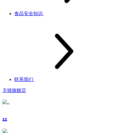
食品安全知识
联系我们
天猫旗舰店
..