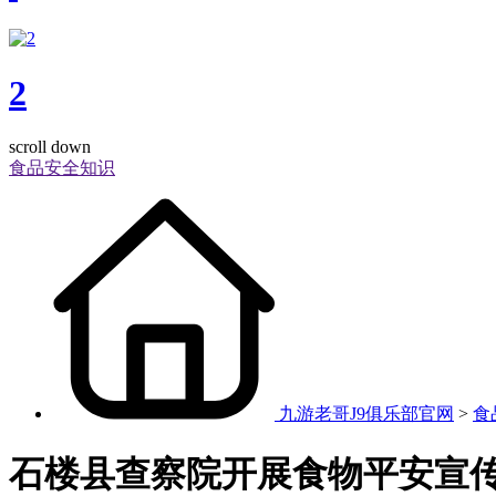
2
scroll down
食品安全知识
九游老哥J9俱乐部官网
>
食
石楼县查察院开展食物平安宣