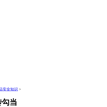
品安全知识
>
传勾当