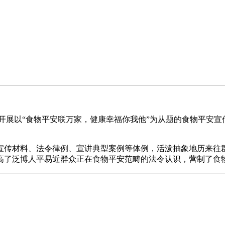
院开展以“食物平安联万家，健康幸福你我他”为从题的食物平安
传材料、法令律例、宣讲典型案例等体例，活泼抽象地历来往群
提高了泛博人平易近群众正在食物平安范畴的法令认识，营制了食