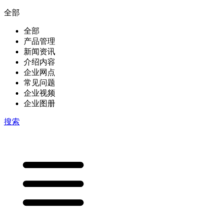
全部
全部
产品管理
新闻资讯
介绍内容
企业网点
常见问题
企业视频
企业图册
搜索