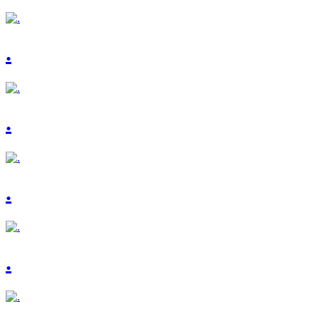
.
.
.
.