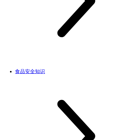
食品安全知识