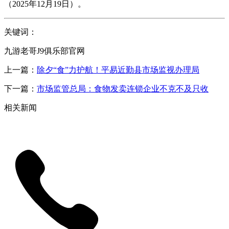
（2025年12月19日）。
关键词：
九游老哥J9俱乐部官网
上一篇：
除夕“食”力护航！平易近勤县市场监视办理局
下一篇：
市场监管总局：食物发卖连锁企业不克不及只收
相关新闻