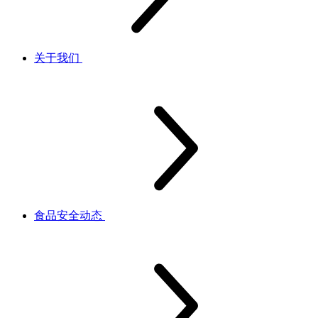
关于我们
食品安全动态