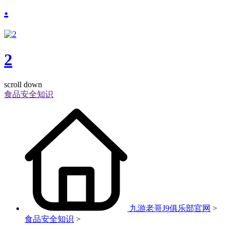
.
2
scroll down
食品安全知识
九游老哥J9俱乐部官网
>
食品安全知识
>