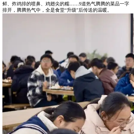
鲜、炸鸡排的喷鼻、鸡翅尖的糯……9道热气腾腾的菜品一字
排开，腾腾热气中，全是食堂“升级”后传送的温暖。