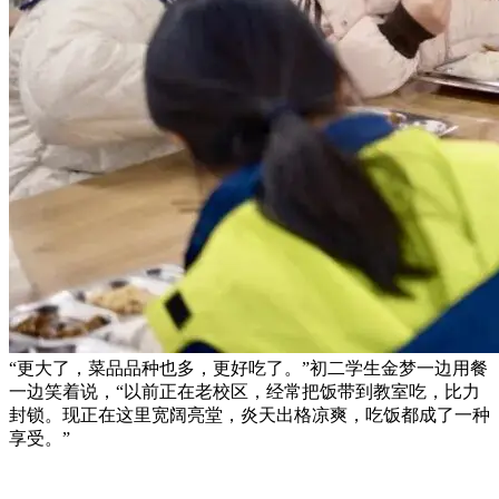
“更大了，菜品品种也多，更好吃了。”初二学生金梦一边用餐
一边笑着说，“以前正在老校区，经常把饭带到教室吃，比力
封锁。现正在这里宽阔亮堂，炎天出格凉爽，吃饭都成了一种
享受。”