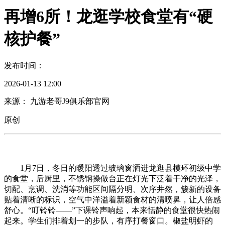
再增6所！龙逛学校食堂有“硬
核护餐”
发布时间：
2026-01-13 12:00
来源： 九游老哥J9俱乐部官网
原创
1月7日，冬日的暖阳透过玻璃窗洒进龙逛县模环初级中学
的食堂，后厨里，不锈钢操做台正在灯光下泛着干净的光泽，
切配、烹调、洗消等功能区间隔分明、次序井然，簇新的设备
贴着清晰的标识，空气中洋溢着新颖食材的清喷鼻，让人倍感
舒心。“叮铃铃——”下课铃声响起，本来恬静的食堂很快热闹
起来。学生们排着划一的步队，有序打餐窗口。椒盐明虾的