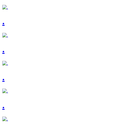
.
.
.
.