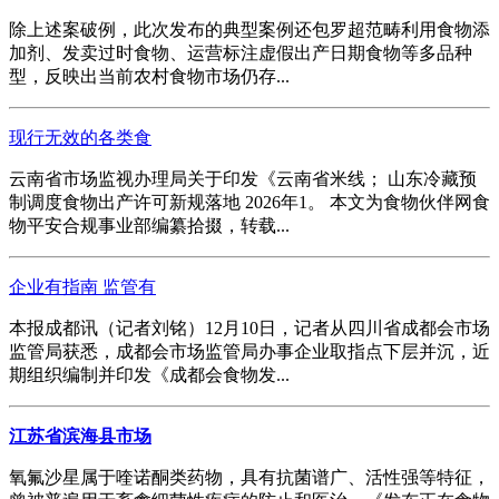
除上述案破例，此次发布的典型案例还包罗超范畴利用食物添
加剂、发卖过时食物、运营标注虚假出产日期食物等多品种
型，反映出当前农村食物市场仍存...
现行无效的各类食
云南省市场监视办理局关于印发《云南省米线； 山东冷藏预
制调度食物出产许可新规落地 2026年1。 本文为食物伙伴网食
物平安合规事业部编纂拾掇，转载...
企业有指南 监管有
本报成都讯（记者刘铭）12月10日，记者从四川省成都会市场
监管局获悉，成都会市场监管局办事企业取指点下层并沉，近
期组织编制并印发《成都会食物发...
江苏省滨海县市场
氧氟沙星属于喹诺酮类药物，具有抗菌谱广、活性强等特征，