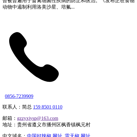
曾被普遍用于畜禽细菌性疾病的防止和医治。《发布正在食物
动物中遏制利用洛美沙星、培氟...
0856-7239909
联系人：简总
159 8501 0110
邮箱：
gzzyxjysp@163.com
地址：贵州省遵义市播州区枫香镇枫元村
中文域名：
中国好辣椒.网址
雷天椒.网址