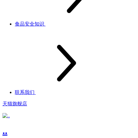
食品安全知识
联系我们
天猫旗舰店
..