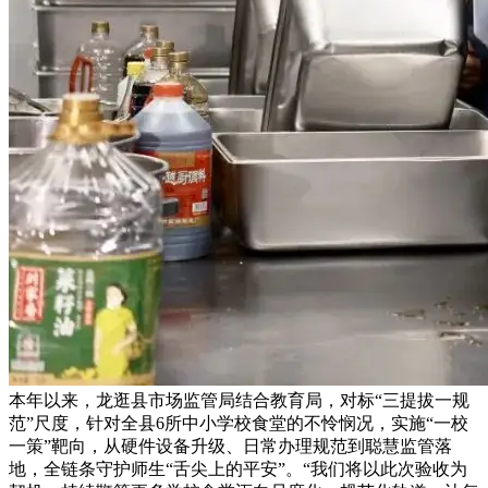
本年以来，龙逛县市场监管局结合教育局，对标“三提拔一规
范”尺度，针对全县6所中小学校食堂的不怜悯况，实施“一校
一策”靶向，从硬件设备升级、日常办理规范到聪慧监管落
地，全链条守护师生“舌尖上的平安”。“我们将以此次验收为