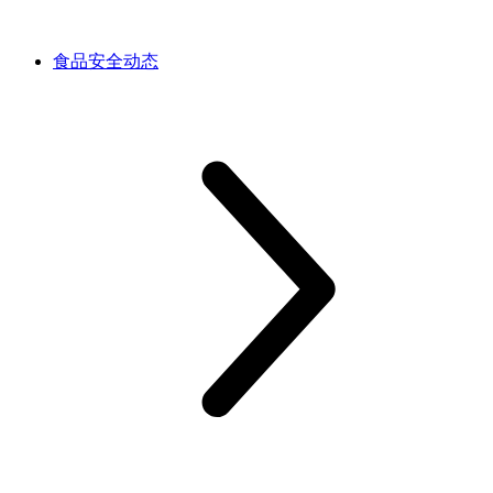
食品安全动态