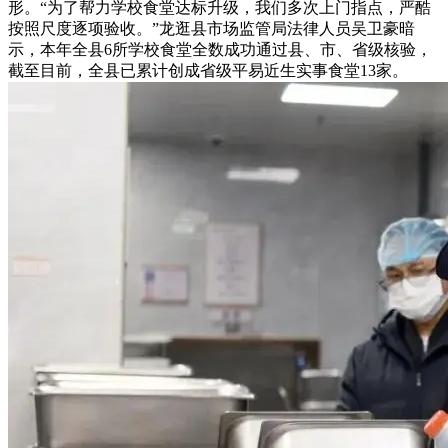
形。“为了帮力学校食堂达标升级，我们多次上门指点，严酷
按照尺度逐项验收。”龙逛县市场监管局法律人员吴卫豪暗
示，本年全县6所学校食堂全数成功通过县、市、省级核验，
截至目前，全县已累计创成省级平易近生实事食堂13家。