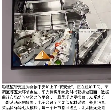
聪慧监管更是为食物平安加上了“双安全”。正在粗加工间、烹
调区等五大环节点位，阳光厨房系统及时捕获操做画面，数据
曲连市场监管省级监管平台，一旦呈现违规操做，AI系统会
当即从动识别预警；电子台账全面笼盖食材采购、餐具消毒、
菜品留样等七大模块，每一个环节都可逃溯，让风险无处遁