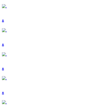
.
.
.
.