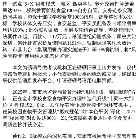
钩；试点“5+X”供餐模式，城区“四类学生”养分改善打算笼盖
率达92%，权利教育阶段食堂100%自办自管。义务链条实现
协同共治，包保干部取学校食堂100%结对，督导整改率双达
标；学校从体义务压实，食安总监、平安员配备及带领陪餐率
均达100%；部分联动高效，开展多轮结合督导，查处校园违
法案件76起、罚款3。112万元，移送违纪问题线条，家校共治
深切，累计处置家长反馈问题1191件。轨制保障实现长效运
转，市县出台《集顶用餐办理实施法子》等108项轨制，将“风
险管控卡”使用纳入常态化监管。
本文为磅礴号做者或机构正在磅礴旧事上传并发布，仅代
表该做者或机构概念，不代表磅礴旧事的概念或立场，磅礴旧
事仅供给消息发布平台。申请磅礴号请用电脑拜候。
2025年，市市场监管局紧紧环绕“巩固提拔、精细赋能”方
针，正在全市学校食堂食物平安办理中迭代升级“十同一六到
位”办理模式2。0版，以立异实施“风险管控卡”为环节抓手，
鞭策校园食物平安管理从“形式规范”向“本色平安”深化，2025
年“校园餐”对劲度达96%，2次代表陕西省驱逐国务院食安办
调研查抄并获必定。
通过2。0版模式的深化实施，安康市校园食物平安管理实