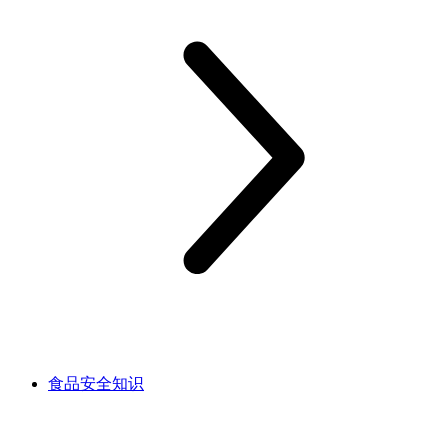
食品安全知识