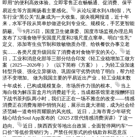
即用”的便利高效体验。立即零售正在畅畅通、促消费、保平
易近生等方面阐扬着主要感化。
从论坛灌水到AI制假，汽
车行业“黑公关”乱象成为一大收集。据央视网报道，近十年
来，水军手段从简单炒做进化到专业化、规模化，手艺更智能
荫蔽。
9月25日，国度卫生健康委、国度市场监视办理总局
发布了32项食物平安国度尺度和2项尺度点窜单。明白“生乳”
定义、添加寄生虫节制和致敏物质办理、给铁餐饮办事立老
实……各类尺度升级回应了消费者对食物平安的关心。
近
日，工业和消息化部等三部分结合印发《轻工业稳增加工做方
案（2025—2026年）》（以下简称《方案》），为轻工业加速
转型升级、强化立异驱动、巩固保守劣势供给了明白，帮力经
济不变增加。 做为我国主要的平易近出产业，轻工业颠末数
十年成长，已构成规模复杂、市场所作力强的根本。
当上
海白领为解压盲盒月均消费超千元，当成都茶馆里老报酬怀旧
下战书茶列队两小时，我们正正在一场不雅念的改变——情感
消费正在消费海潮中悄悄兴起，展示出庞大潜能，成为社会经
济范畴一道奇特而耀眼的风光线。 近日，上海市青少年研究
核心结合Soul App发布的《2025 Z世代情感消费演讲》了这一
趋向。
近日，陕西西安等地出台政策，全面暂停网约车“一
口价”等低价营销行为，严禁任何形式的价钱欺诈和恶意压