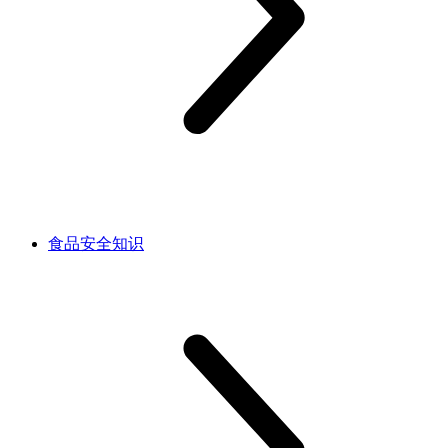
食品安全知识