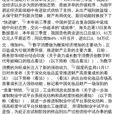
业经济以步步为营的增加态势、质效并举的升级程序，为国平
易近经济延续稳中有进款式供给了支持。从出产端到效益端，
从保守财产到新兴范畴，财产布局优化、新旧动能转换按下了
“快进键”。
本年前三季度，中国外贸正在复杂国际中延续
稳中向好态势，交出一份超卓的“成就单”。海关总署13日发布
数据显示，本年前三季度，我国货色商业进出口总值33。61万
亿元人平易近币，同比增加4%；9月当月，进出口4。04万亿
元，增加8%。
数字消费做为鞭策经济增加的主要动力，正
日益成为引领消费升级、推进财产立异的主要力量。 日前，
商务部等8部分结合印发《关于鼎力成长数字消费共创数字时
代夸姣糊口的指点看法》（以下简称《指点看法》），为数字
消费的兴旺成长注入了新的强劲动力。
国度药监局11月17
日对外发布《关于深化化妆品监管推进财产高质量成长的看
法》（以下简称《看法》）。《看法》的出台给化妆品市场高
质量成长注入强劲动能，标记着中国化妆品财产一场深刻的
“质量”悄悄。
近日，工业和消息化部发布《关于进一步加
速制制业中试平台系统化结构和高程度扶植的通知》（以下简
称《通知》），就进一步推进制制业中试平台系统化结构，加
强高程度中试平台扶植做出工做摆设。 所谓制制业中试平台
是指，为处正在试制阶段的样品到出产过程供给中试办事的载