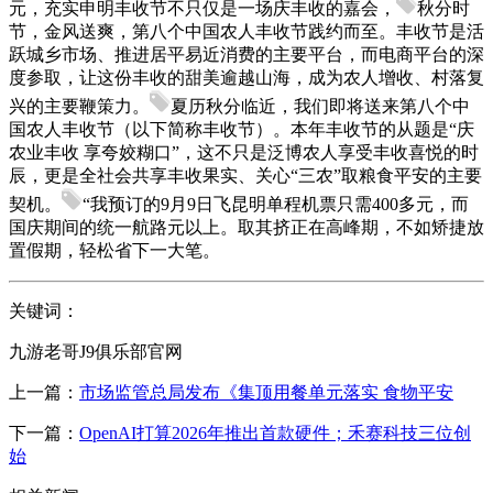
元，充实申明丰收节不只仅是一场庆丰收的嘉会，
秋分时
节，金风送爽，第八个中国农人丰收节践约而至。丰收节是活
跃城乡市场、推进居平易近消费的主要平台，而电商平台的深
度参取，让这份丰收的甜美逾越山海，成为农人增收、村落复
兴的主要鞭策力。
夏历秋分临近，我们即将送来第八个中
国农人丰收节（以下简称丰收节）。本年丰收节的从题是“庆
农业丰收 享夸姣糊口”，这不只是泛博农人享受丰收喜悦的时
辰，更是全社会共享丰收果实、关心“三农”取粮食平安的主要
契机。
“我预订的9月9日飞昆明单程机票只需400多元，而
国庆期间的统一航路元以上。取其挤正在高峰期，不如矫捷放
置假期，轻松省下一大笔。
关键词：
九游老哥J9俱乐部官网
上一篇：
市场监管总局发布《集顶用餐单元落实 食物平安
下一篇：
OpenAI打算2026年推出首款硬件；禾赛科技三位创
始