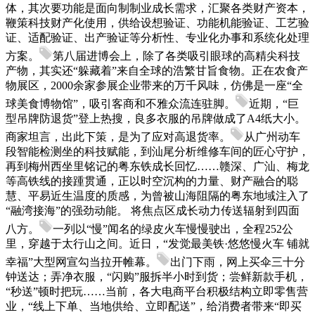
体，其次要功能是面向制制业成长需求，汇聚各类财产资本，
鞭策科技财产化使用，供给设想验证、功能机能验证、工艺验
证、适配验证、出产验证等分析性、专业化办事和系统化处理
方案。
第八届进博会上，除了各类吸引眼球的高精尖科技
产物，其实还“躲藏着”来自全球的浩繁甘旨食物。正在农食产
物展区，2000余家参展企业带来的万千风味，仿佛是一座“全
球美食博物馆”，吸引客商和不雅众流连驻脚。
近期，“巨
型吊牌防退货”登上热搜，良多衣服的吊牌做成了A4纸大小。
商家坦言，出此下策，是为了应对高退货率。
从广州动车
段智能检测坐的科技赋能，到汕尾分析维修车间的匠心守护，
再到梅州西坐里铭记的粤东铁成长回忆……赣深、广汕、梅龙
等高铁线的接踵贯通，正以时空沉构的力量、财产融合的聪
慧、平易近生温度的质感，为曾被山海阻隔的粤东地域注入了
“融湾接海”的强劲动能。 将焦点区成长动力传送辐射到四面
八方。
一列以“慢”闻名的绿皮火车慢慢驶出，全程252公
里，穿越于太行山之间。近日，“发觉最美铁·悠悠慢火车 铺就
幸福”大型网宣勾当拉开帷幕。
出门下雨，网上买伞三十分
钟送达；弄净衣服，“闪购”服拆半小时到货；尝鲜新款手机，
“秒送”顿时把玩……当前，各大电商平台积极结构立即零售营
业，“线上下单、当地供给、立即配送”，给消费者带来“即买