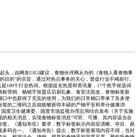
起头，由网友GIGI建议，食物伙伴网从办的《食物人看食物事
标的目的”的宗旨，通过对热点事务的关心，督促行业不竭前行。
名超100个行业热词。根据提名热度和资讯量，17个抢手候选词
商标营销、杨铭宇加盟店后厨乱象、食安法批改、食物标签新
糊口中也获得了充实的使用，为我们的日常糊口带来了良多便
标签的二维码之后就能够获得丰硕的产物平安和养分健康消
9月8日，国度卫生健康委、国度市场监视办理总局结合发布《关于实施
现的相关消息，实现食物标签消息“可听、可播、其内容该当合
标签。《通知布告》要求，数字标签标示内容应清晰、夺目、易
现多码合一。《通知布告》提出，数字标签展现内容不得，当对
指出，根据法令、律例、规章和食物平安国度尺度，预包拆食物