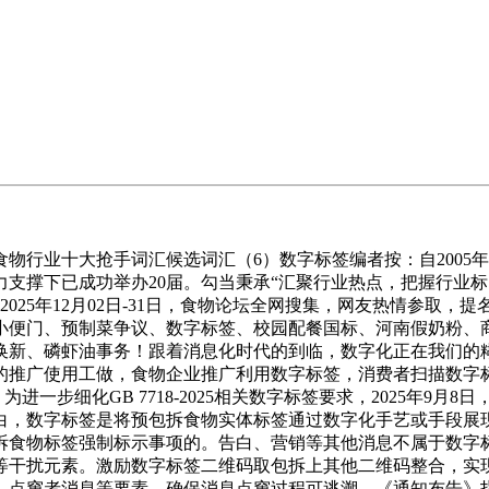
物行业十大抢手词汇候选词汇（6）数字标签编者按：自2005年
支撑下已成功举办20届。勾当秉承“汇聚行业热点，把握行业
25年12月02日-31日，食物论坛全网搜集，网友热情参取，提
小便门、预制菜争议、数字标签、校园配餐国标、河南假奶粉、
换新、磷虾油事务！跟着消息化时代的到临，数字化正在我们的
的推广使用工做，食物企业推广利用数字标签，消费者扫描数字
。为进一步细化GB 7718-2025相关数字标签要求，2025年
白，数字标签是将预包拆食物实体标签通过数字化手艺或手段展
拆食物标签强制标示事项的。告白、营销等其他消息不属于数字
等干扰元素。激励数字标签二维码取包拆上其他二维码整合，实
、点窜者消息等要素，确保消息点窜过程可逃溯。《通知布告》