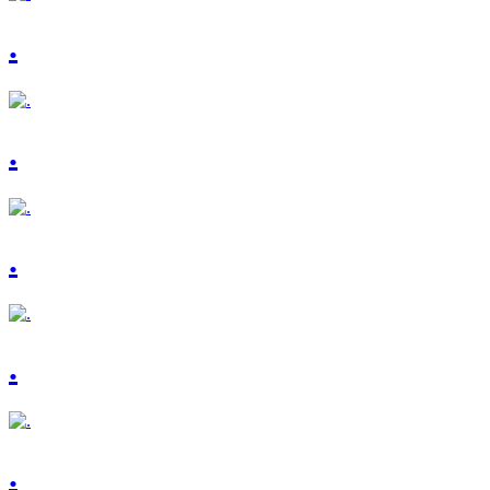
.
.
.
.
.