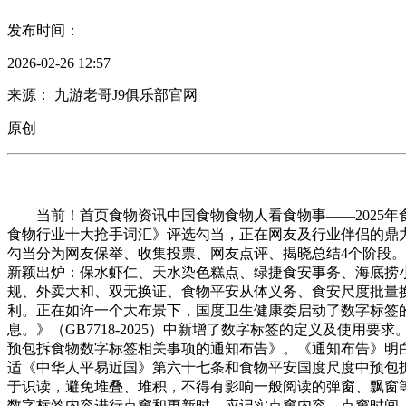
发布时间：
2026-02-26 12:57
来源： 九游老哥J9俱乐部官网
原创
当前！首页食物资讯中国食物食物人看食物事——2025年食
食物行业十大抢手词汇》评选勾当，正在网友及行业伴侣的鼎力
勾当分为网友保举、收集投票、网友点评、揭晓总结4个阶段。20
新颖出炉：保水虾仁、天水染色糕点、绿捷食安事务、海底捞
规、外卖大和、双无换证、食物平安从体义务、食安尺度批量
利。正在如许一个大布景下，国度卫生健康委启动了数字标签
息。》（GB7718-2025）中新增了数字标签的定义及使用要求
预包拆食物数字标签相关事项的通知布告》。《通知布告》明
适《中华人平易近国》第六十七条和食物平安国度尺度中预包
于识读，避免堆叠、堆积，不得有影响一般阅读的弹窗、飘窗
数字标签内容进行点窜和更新时，应记实点窜内容、点窜时间