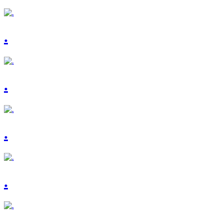
.
.
.
.