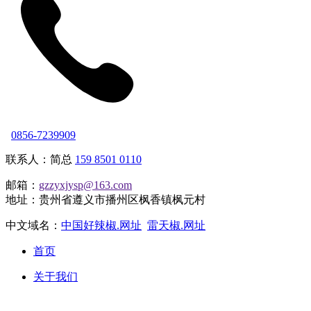
0856-7239909
联系人：简总
159 8501 0110
邮箱：
gzzyxjysp@163.com
地址：贵州省遵义市播州区枫香镇枫元村
中文域名：
中国好辣椒.网址
雷天椒.网址
首页
关于我们