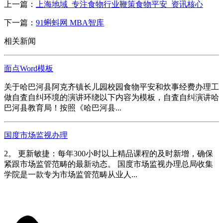
上一篇：
上海地域_专注食物行业鞭策食物平安_资讯核心
下一篇：
91蝌蚪网 MBA智库
相关新闻
面点Word模板
关于哈巴河县阿克齐镇长儿园校园食物平安和炊事经费办理工
做自査自纠环境的演讲环绕以下内容为模板，自査自纠演讲哈
巴河县教育局！按照《哈巴河县...
国度市场监视办理
2。 更新敏捷：每年300小时以上精品课程的及时新增，确保
紧跟市场监管范畴的最新动态。 国度市场监视办理总局收集
学院是一款专为市场监管范畴从业人...