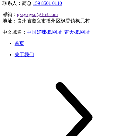
联系人：简总
159 8501 0110
邮箱：
gzzyxjysp@163.com
地址：贵州省遵义市播州区枫香镇枫元村
中文域名：
中国好辣椒.网址
雷天椒.网址
首页
关于我们