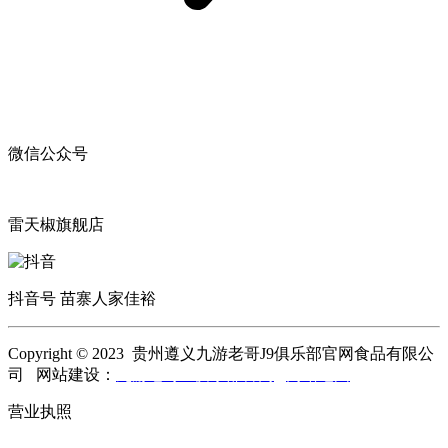
微信公众号
雷天椒旗舰店
抖音号 苗寨人家佳裕
Copyright © 2023 贵州遵义九游老哥J9俱乐部官网食品有限公
司 网站建设：
九游老哥J9俱乐部官网
网站地图
营业执照