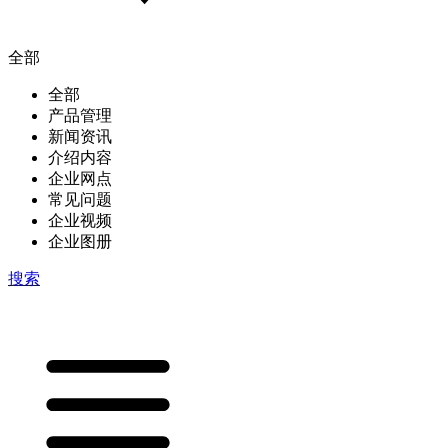
全部
全部
产品管理
新闻资讯
介绍内容
企业网点
常见问题
企业视频
企业图册
搜索