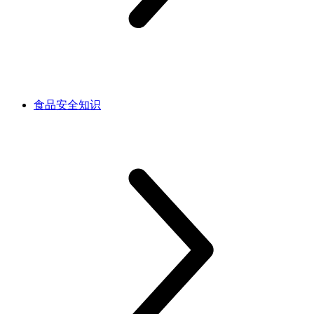
食品安全知识