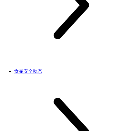
食品安全动态