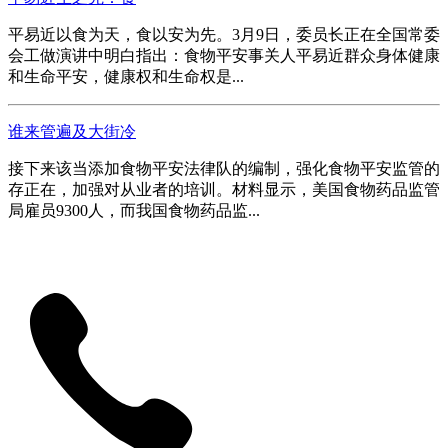
平易近以食为天，食以安为先。3月9日，委员长正在全国常委
会工做演讲中明白指出：食物平安事关人平易近群众身体健康
和生命平安，健康权和生命权是...
谁来管遍及大街冷
接下来该当添加食物平安法律队的编制，强化食物平安监管的
存正在，加强对从业者的培训。材料显示，美国食物药品监管
局雇员9300人，而我国食物药品监...