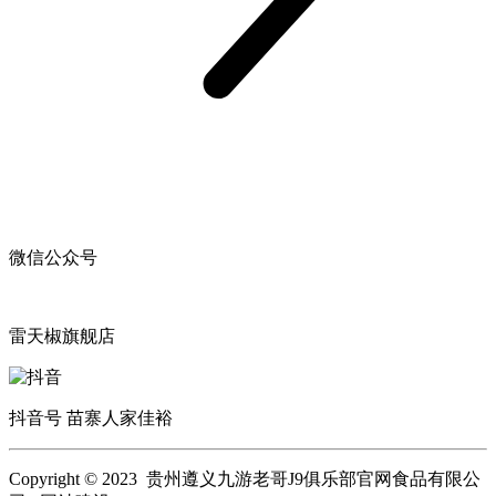
微信公众号
雷天椒旗舰店
抖音号 苗寨人家佳裕
Copyright © 2023 贵州遵义九游老哥J9俱乐部官网食品有限公