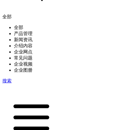
全部
全部
产品管理
新闻资讯
介绍内容
企业网点
常见问题
企业视频
企业图册
搜索