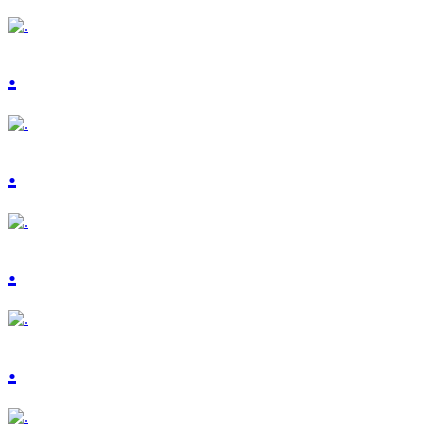
.
.
.
.