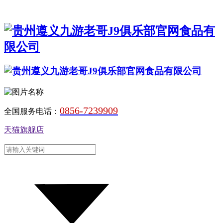
0856-7239909
全国服务电话：
天猫旗舰店