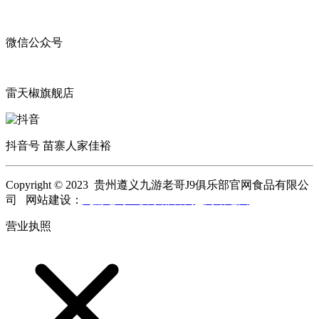
微信公众号
雷天椒旗舰店
抖音号 苗寨人家佳裕
Copyright © 2023 贵州遵义九游老哥J9俱乐部官网食品有限公
司 网站建设：
九游老哥J9俱乐部官网
网站地图
营业执照