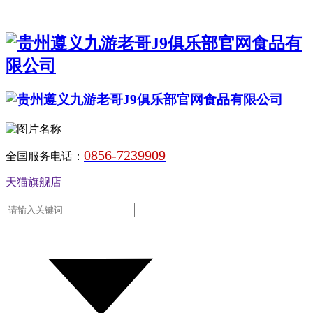
0856-7239909
全国服务电话：
天猫旗舰店