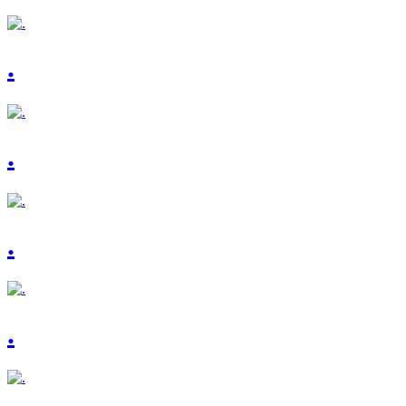
.
.
.
.