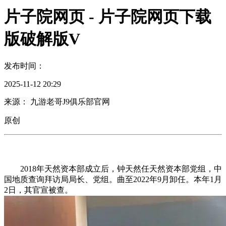
片子院网页 - 片子院网页下载
版破解版V
发布时间：
2025-11-12 20:29
来源： 九游老哥J9俱乐部官网
原创
2018年天然资本部成立后，钟天然任天然资本部党组，中
国地质查询拜访局局长、党组。曲至2022年9月卸任。本年1月
2日，其官宣被查。