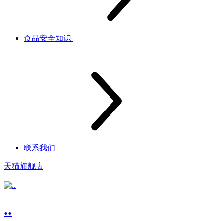
食品安全知识
联系我们
天猫旗舰店
..