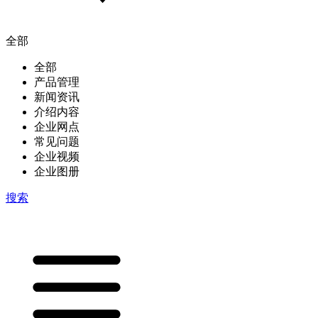
全部
全部
产品管理
新闻资讯
介绍内容
企业网点
常见问题
企业视频
企业图册
搜索