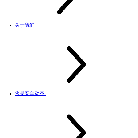
关于我们
食品安全动态