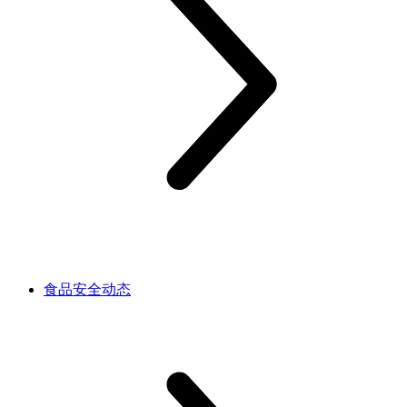
食品安全动态