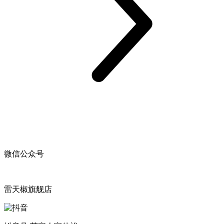
微信公众号
雷天椒旗舰店