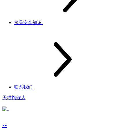
食品安全知识
联系我们
天猫旗舰店
..