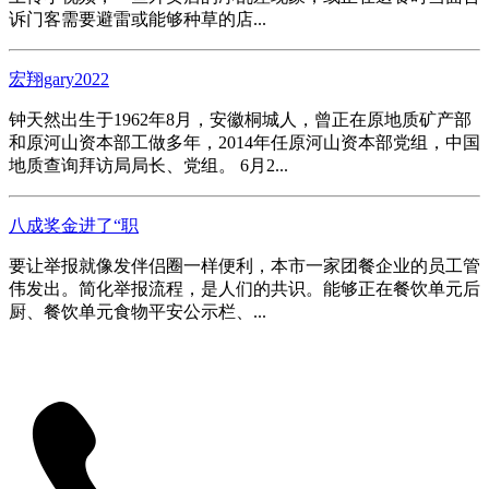
诉门客需要避雷或能够种草的店...
宏翔gary2022
钟天然出生于1962年8月，安徽桐城人，曾正在原地质矿产部
和原河山资本部工做多年，2014年任原河山资本部党组，中国
地质查询拜访局局长、党组。 6月2...
八成奖金进了“职
要让举报就像发伴侣圈一样便利，本市一家团餐企业的员工管
伟发出。简化举报流程，是人们的共识。能够正在餐饮单元后
厨、餐饮单元食物平安公示栏、...