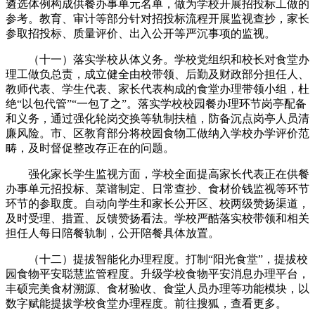
遴选体例构成供餐办事单元名单，做为学校开展招投标工做的
参考。教育、审计等部分针对招投标流程开展监视查抄，家长
参取招投标、质量评价、出入公开等严沉事项的监视。
（十一）落实学校从体义务。学校党组织和校长对食堂办
理工做负总责，成立健全由校带领、后勤及财政部分担任人、
教师代表、学生代表、家长代表构成的食堂办理带领小组，杜
绝“以包代管”“一包了之”。落实学校校园餐办理环节岗亭配备
和义务，通过强化轮岗交换等轨制扶植，防备沉点岗亭人员清
廉风险。市、区教育部分将校园食物工做纳入学校办学评价范
畴，及时督促整改存正在的问题。
强化家长学生监视方面，学校全面提高家长代表正在供餐
办事单元招投标、菜谱制定、日常查抄、食材价钱监视等环节
环节的参取度。自动向学生和家长公开区、校两级赞扬渠道，
及时受理、措置、反馈赞扬看法。学校严酷落实校带领和相关
担任人每日陪餐轨制，公开陪餐具体放置。
（十二）提拔智能化办理程度。打制“阳光食堂”，提拔校
园食物平安聪慧监管程度。升级学校食物平安消息办理平台，
丰硕完美食材溯源、食材验收、食堂人员办理等功能模块，以
数字赋能提拔学校食堂办理程度。前往搜狐，查看更多。