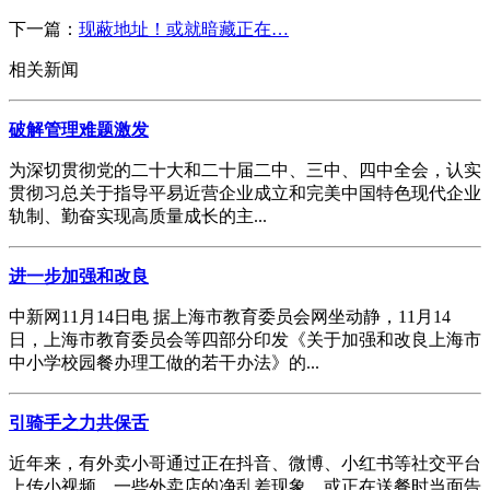
下一篇：
现蔽地址！或就暗藏正在…
相关新闻
破解管理难题激发
为深切贯彻党的二十大和二十届二中、三中、四中全会，认实
贯彻习总关于指导平易近营企业成立和完美中国特色现代企业
轨制、勤奋实现高质量成长的主...
进一步加强和改良
中新网11月14日电 据上海市教育委员会网坐动静，11月14
日，上海市教育委员会等四部分印发《关于加强和改良上海市
中小学校园餐办理工做的若干办法》的...
引骑手之力共保舌
近年来，有外卖小哥通过正在抖音、微博、小红书等社交平台
上传小视频，一些外卖店的净乱差现象，或正在送餐时当面告