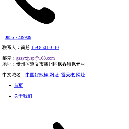
0856-7239909
联系人：简总
159 8501 0110
邮箱：
gzzyxjysp@163.com
地址：贵州省遵义市播州区枫香镇枫元村
中文域名：
中国好辣椒.网址
雷天椒.网址
首页
关于我们