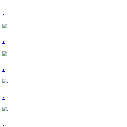
.
.
.
.
.