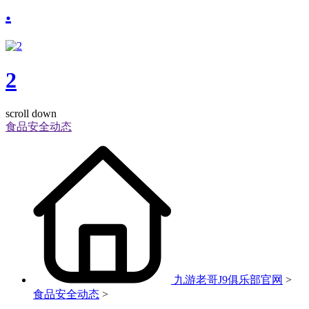
.
2
scroll down
食品安全动态
九游老哥J9俱乐部官网
>
食品安全动态
>