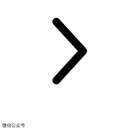
微信公众号