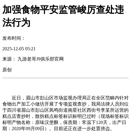
加强食物平安监管峻厉查处违
法行为
发布时间：
2025-12-05 05:21
来源： 九游老哥J9俱乐部官网
原创
近日，眉山市彭山区市场监视办理局正在全区范畴内针对
食物出产加工小做坊开展了专项监视查抄，我局法律人员到位
于四川省眉山市彭山区凤鸣街道南星社区西街号李某所运营的
糕点店查抄时，散拆糕点标签标识标明已过时（现场标签标识
标明产物名称：原味汉堡酥，保质期：常温下120天，出产日
期：2020年09月09日）。目前还正在进一步处置傍边。