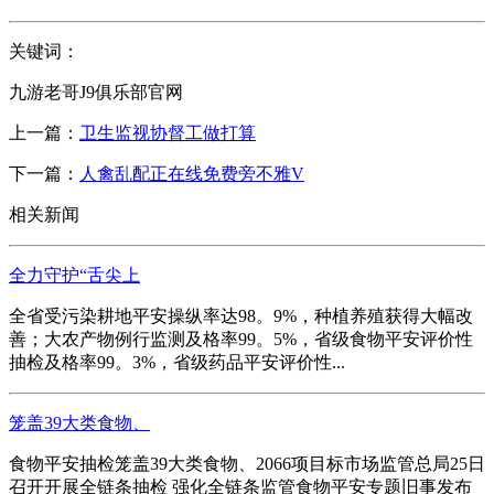
关键词：
九游老哥J9俱乐部官网
上一篇：
卫生监视协督工做打算
下一篇：
人禽乱配正在线免费旁不雅V
相关新闻
全力守护“舌尖上
全省受污染耕地平安操纵率达98。9%，种植养殖获得大幅改
善；大农产物例行监测及格率99。5%，省级食物平安评价性
抽检及格率99。3%，省级药品平安评价性...
笼盖39大类食物、
食物平安抽检笼盖39大类食物、2066项目标市场监管总局25日
召开开展全链条抽检 强化全链条监管食物平安专题旧事发布