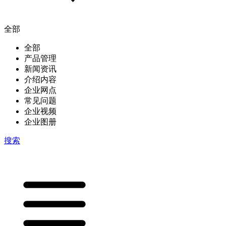
全部
全部
产品管理
新闻资讯
介绍内容
企业网点
常见问题
企业视频
企业图册
搜索