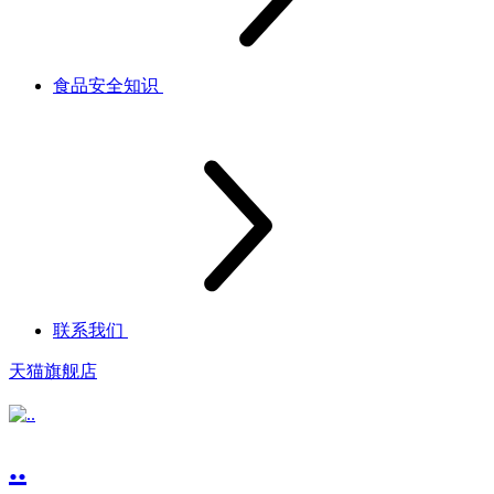
食品安全知识
联系我们
天猫旗舰店
..