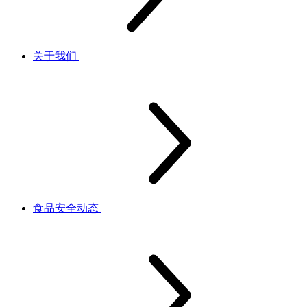
关于我们
食品安全动态