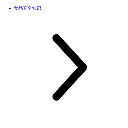
食品安全知识