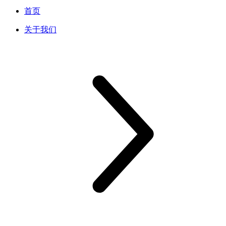
首页
关于我们