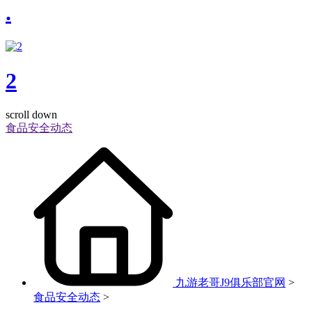
.
2
scroll down
食品安全动态
九游老哥J9俱乐部官网
>
食品安全动态
>