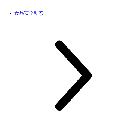
食品安全动态