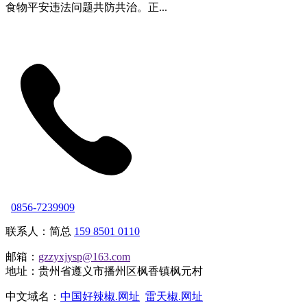
食物平安违法问题共防共治。正...
0856-7239909
联系人：简总
159 8501 0110
邮箱：
gzzyxjysp@163.com
地址：贵州省遵义市播州区枫香镇枫元村
中文域名：
中国好辣椒.网址
雷天椒.网址