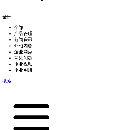
全部
全部
产品管理
新闻资讯
介绍内容
企业网点
常见问题
企业视频
企业图册
搜索