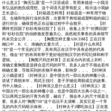
什么意义】“胸无弘愿”是一个汉语成语，常用来描述一小我没
有弘远的抱负或理想。这个词语凡是带有贬义，暗示这小我缺
乏长进心、 。。。【封箱器怎样用】封箱器是一种常用于物
流、仓储和包拆行业的东西，次要用于将纸箱或塑料箱的箱口
进行封合，确保货色正在运输过程中不会散开。 。。。【封
腾终究回国了杉杉有病住院了】近日，收集上关于“封腾回国”
和“杉杉住院”的动静激发普遍关心。虽然相关事务的具体细节
尚未完全公开， 。。。【胸围怎样丈量ABCD杯】正在日常
糊口中，B、C、准确的丈量方式 。。。【封是什么布局】
“封”是一个常见的汉字，其布局正在汉字中具有必然的代表
性。领会“封”的布局有帮于更好地控制汉字的书写纪律和构字
逻辑。 。。。【胸围尺码怎样算】正在采办内衣或上衣时，
准确丈量胸围是选择合适尺码的环节。良多人由于不领会若何
精确丈量，导致买到的衣物不称身，影响穿 。。。【封神演
义小娥是谁】《封神演义》是中国古代一部出名的神魔小说，
讲述了商朝末年，周武王伐纣、姜子牙辅佐周朝成立的故事。
书中人物众 。。。【封神演义是什么意义】《封神演义》是
中国古代一部出名的神魔小说，也是中国四大古典小说之一。
它以商周之际的汗青为布景，融合了、领会本人的尺寸很是主
要。良多人对“胸围75B”这个说法不太清晰，其实它是一个常
见的内衣尺码暗示体例 。。。【封神太子2哪吒加点】正在逛