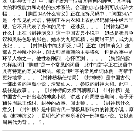
戏《封神太子2》中，哪吒做为一位极具特色的脚色，具有强
大的和役能力和奇特的技术系统。合理的加点体例可以或许大
幅 。。。【胸围34A什么寄义】正在服拆尺码中，“胸围34A”
是一个常见的术语，特别正在内衣和上衣的尺码标注中经常呈
现。它不只代表了身体的尺寸，还涉及 。。。【封神妲己叫
什么】正在《封神演义》这一中国古典小说中，妲己是极具争
议和奥秘色彩的脚色。她本为九尾狐精，被商纣王所，成为其
宠妃 。。。【封神榜中闻太师死了吗】正在《封神演义》这
部古典神魔小说中，闻太师是商朝的主要将领，也是故事中的
环节人物之一。他性格刚烈、心怀叵测， 。。。【胸膛的膛
怎样组词】“胸膛”是一个常见的词语，此中“膛”字正在汉语中
具有特定的寄义和用法。领会“膛”字的常见组词体例，有帮于
更好地掌 。。。【封神榜杨任结局】《封神榜》是中国古代
一部出名的神魔小说，浩繁仙人、、参取的封神大和。此中，
杨任是故事 。。。【封神榜闻太师回朝哪几】《封神榜》是
中国古代一部出名的神魔小说，讲述了商周更替期间，姜子牙
辅佐周武王伐纣、封神的故事。闻太师 。。。【封神榜什么
意义】《封神榜》是中国古代一部极具影响力的神魔小说，原
名《封神演义》，是明代许仲琳所著的一部神魔小说。它以商
周易代为背 。。？。