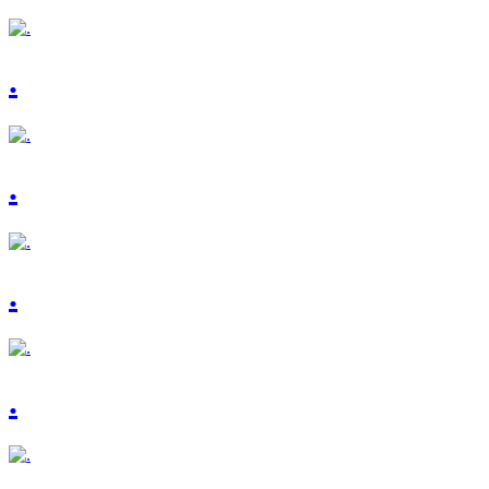
.
.
.
.