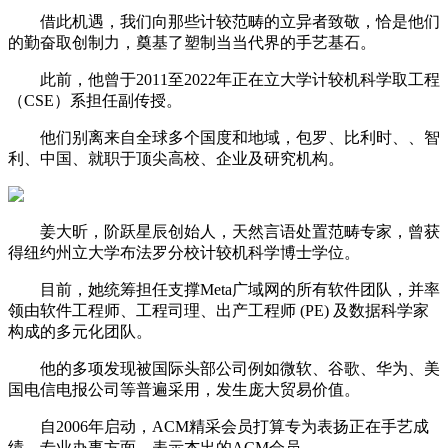
借此机遇，我们向那些计较范畴的立异者致敬，恰是他们
的勤奋取创制力，奠基了塑制当当代界的手艺基石。
此前，他曾于2011至2022年正在立大学计较机科学取工程
（CSE）系担任副传授。
他们别离来自全球多个国度和地域，包罗、比利时、、智
利、中国、就职于顶尖高校、企业及研究机构。
姜大昕，阶跃星辰创始人，天然言语处置范畴专家，曾获
得纽约州立大学布法罗分校计较机科学博士学位。
目前，她统筹担任支撑Meta广域网的所有软件团队，并率
领由软件工程师、工程司理、出产工程师 (PE) 及数据科学家
构成的多元化团队。
他的多项发现被国际头部公司例如微软、谷歌、华为、美
国电信电报公司等普遍采用，发生庞大贸易价值。
自2006年启动，ACM精采会员打算专为表扬正在手艺成
绩、专业办事方面，表示杰出的ACM会员。