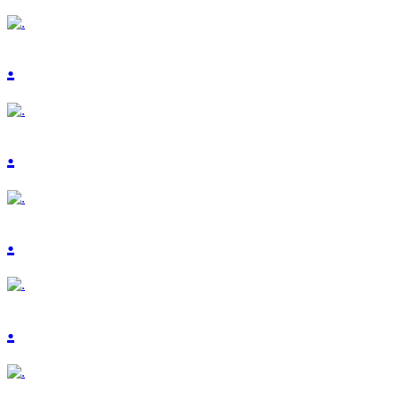
.
.
.
.