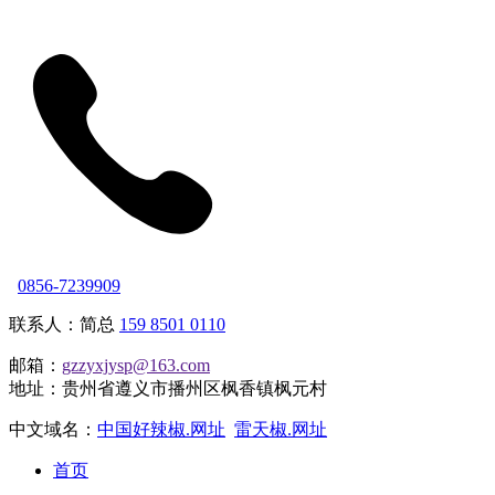
0856-7239909
联系人：简总
159 8501 0110
邮箱：
gzzyxjysp@163.com
地址：贵州省遵义市播州区枫香镇枫元村
中文域名：
中国好辣椒.网址
雷天椒.网址
首页