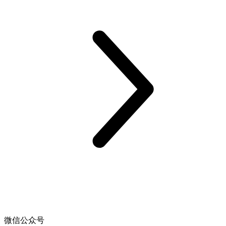
微信公众号