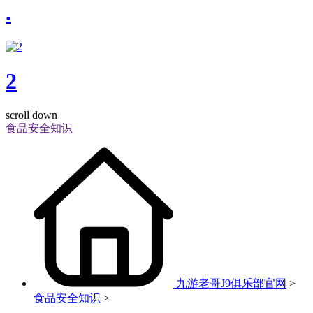
.
2
scroll down
食品安全知识
九游老哥J9俱乐部官网
>
食品安全知识
>