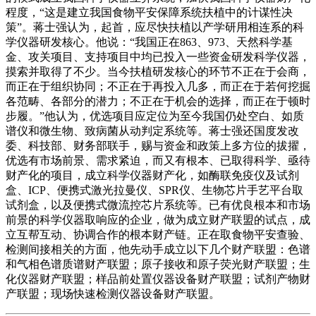
程度，“这是建立我国食物平安保障系统扶植中的计谋性决
策”。蒋士强认为，起首，应尽快扶植以产学研用相连系的科
学仪器研发核心。他说：“我国正在863、973、天然科学基
金、攻关项目、支持项目中均已投入一些资金研发科学仪器，
摸索并取得了不少。当今扶植研发核心的环节不正在于会商，
而正在于组织协同；不正在于再投入几多，而正在于若何挖掘
各范畴、各部分的潜力；不正在于机会的选择，而正在于顿时
步履。”他认为，优选项目应定位为至今我国仍处空白、如质
谱仪和微生物、致病菌从动判定系统等。蒋士强还国度发改
委、科技部、财务部联手，赐与资金和政策上多方位的拔擢，
优选有市场前景、需求紧迫，而又有根本、已取得科学、亟待
财产化的项目，成立科学仪器财产化，如酶联免疫仪及试剂
盒、ICP、便携式激光拉曼仪、SPR仪、生物芯片手艺平台取
试剂盒，以及便携式微流控芯片系统等。已有优良根本和市场
前景的科学仪器取响应的企业，做为成立财产联盟的试点，成
立互帮互动、协调合作的根本财产链。正在取食物平安查验、
检测间接相关的方面，他先动手成立以下几个财产联盟：色谱
和气相色谱质谱财产联盟；原子接收和原子荧光财产联盟；生
化仪器财产联盟；样品前处置仪器设备财产联盟；试剂产物财
产联盟；现场快速检测仪器设备财产联盟。