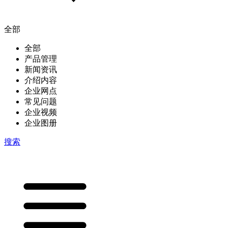
全部
全部
产品管理
新闻资讯
介绍内容
企业网点
常见问题
企业视频
企业图册
搜索