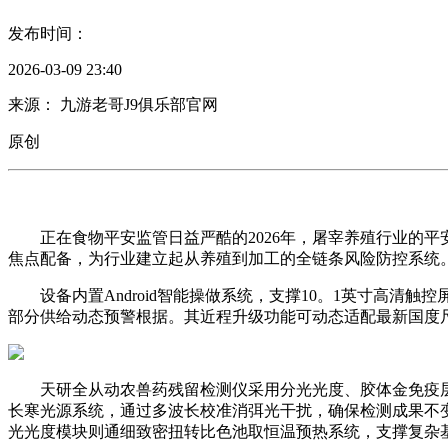
发布时间：
2026-03-09 23:40
来源： 九游老哥J9俱乐部官网
原创
正在食物平安监管日益严酷的2026年，屠宰养殖行业的平
焦点配备，为行业建立起从养殖到加工的全链条风险防控系统
设备内置Android智能操做系统，支撑10。1英寸高清
部分供给动态预警根据。其近程升级功能可动态适配最新国度
天研全从动农兽药残留检测仪采用分光光度、胶体金免疫层
长寒光源系统，通过多波长校准消弭光干扰，确保检测成果不变
光光度模块则通细致密扭转比色池取恒温预热系统，支撑复杂