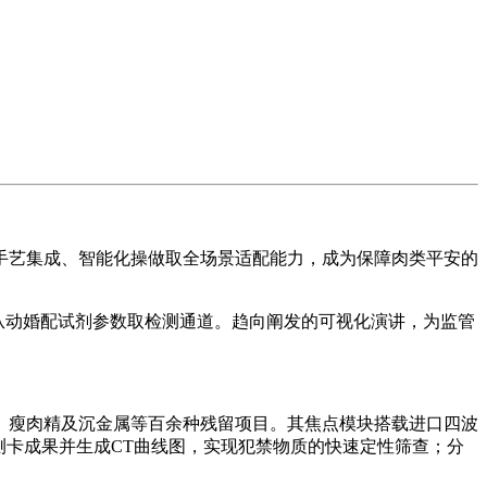
手艺集成、智能化操做取全场景适配能力，成为保障肉类平安的
统从动婚配试剂参数取检测通道。趋向阐发的可视化演讲，为监管
瘦肉精及沉金属等百余种残留项目。其焦点模块搭载进口四波
测卡成果并生成CT曲线图，实现犯禁物质的快速定性筛查；分
。