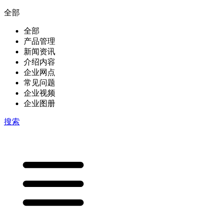
全部
全部
产品管理
新闻资讯
介绍内容
企业网点
常见问题
企业视频
企业图册
搜索