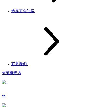
食品安全知识
联系我们
天猫旗舰店
..