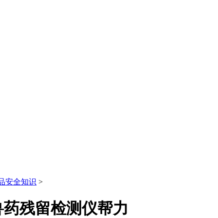
品安全知识
>
兽药残留检测仪帮力