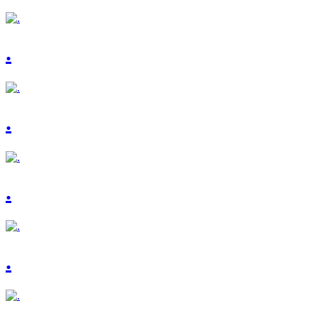
.
.
.
.