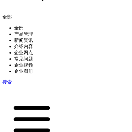
全部
全部
产品管理
新闻资讯
介绍内容
企业网点
常见问题
企业视频
企业图册
搜索