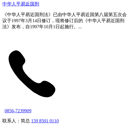
中华人平易近国刑
《中华人平易近国刑法》已由中华人平易近国第八届第五次会
议于1997年3月14日修订，现将修订后的《中华人平易近国刑
法》发布，自1997年10月1日起施行。...
0856-7239909
联系人：简总
159 8501 0110