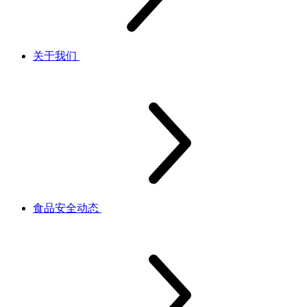
关于我们
食品安全动态