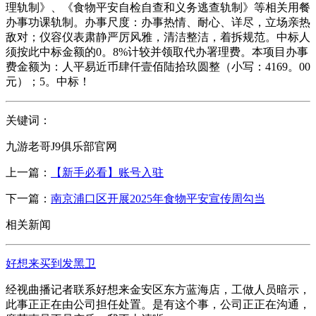
理轨制》、《食物平安自检自查和义务逃查轨制》等相关用餐
办事功课轨制。办事尺度：办事热情、耐心、详尽，立场亲热
敌对；仪容仪表肃静严厉风雅，清洁整洁，着拆规范。中标人
须按此中标金额的0。8%计较并领取代办署理费。本项目办事
费金额为：人平易近币肆仟壹佰陆拾玖圆整（小写：4169。00
元）；5。中标！
关键词：
九游老哥J9俱乐部官网
上一篇：
【新手必看】账号入驻
下一篇：
南京浦口区开展2025年食物平安宣传周勾当
相关新闻
好想来买到发黑卫
经视曲播记者联系好想来金安区东方蓝海店，工做人员暗示，
此事正正在由公司担任处置。是有这个事，公司正正在沟通，