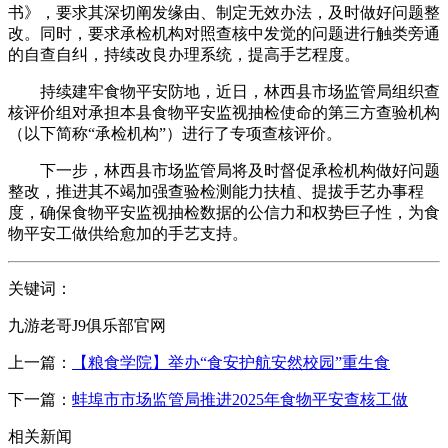
书》，要求其深切阐发缘由、制定无效办法，及时做好问题整
改。同时，要求承检机构对照查核中发觉的问题进行触类旁通
的自查自纠，持续改良办理系统，提高手艺程度。
持续建牢食物平安防地，近日，林西县市场监管局组织查
核评价组对承担本县食物平安监视抽检使命的第三方查验机构
（以下简称“承检机构”）进行了专项查核评价。
下一步，林西县市场监管局将及时督促承检机构做好问题
整改，推进其不竭加强查验检测能力扶植、提拔手艺办事程
度，确保食物平安监视抽检数据的公信力和权势巨子性，为食
物平安工做供给愈加的手艺支持。
关键词：
九游老哥J9俱乐部官网
上一篇：
【粮食学院】举办“食安护航安然校园”重生食
下一篇：
蚌埠市市场监管局推进2025年食物平安查核工做
相关新闻