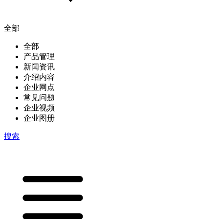
全部
全部
产品管理
新闻资讯
介绍内容
企业网点
常见问题
企业视频
企业图册
搜索