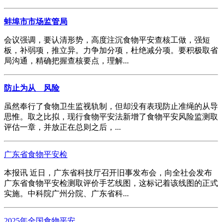
蚌埠市市场监管局
会议强调，要认清形势，高度注沉食物平安查核工做，强短
板，补弱项，推立异。力争加分项，杜绝减分项。要积极取省
局沟通，精确把握查核要点，理解...
防止为从 风险
虽然奉行了食物卫生监视轨制，但却没有表现防止准绳的从导
思惟。取之比拟，现行食物平安法新增了食物平安风险监测取
评估一章，并放正在总则之后，...
广东省食物平安检
本报讯 近日，广东省科技厅召开旧事发布会，向全社会发布
广东省食物平安检测取评价手艺线图，这标记着该线图的正式
实施。中科院广州分院、广东省科...
2025年全国食物平安