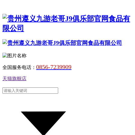
0856-7239909
全国服务电话：
天猫旗舰店