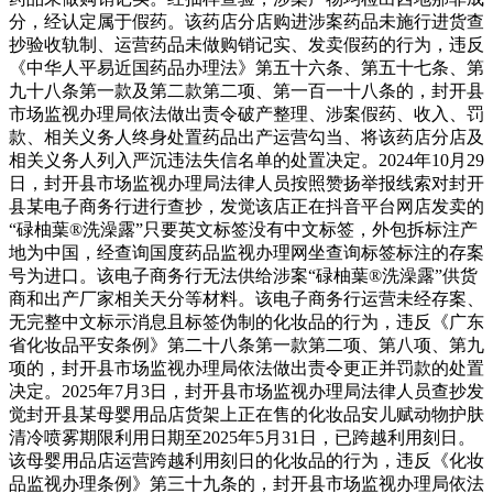
分，经认定属于假药。该药店分店购进涉案药品未施行进货查
抄验收轨制、运营药品未做购销记实、发卖假药的行为，违反
《中华人平易近国药品办理法》第五十六条、第五十七条、第
九十八条第一款及第二款第二项、第一百一十八条的，封开县
市场监视办理局依法做出责令破产整理、涉案假药、收入、罚
款、相关义务人终身处置药品出产运营勾当、将该药店分店及
相关义务人列入严沉违法失信名单的处置决定。2024年10月29
日，封开县市场监视办理局法律人员按照赞扬举报线索对封开
县某电子商务行进行查抄，发觉该店正在抖音平台网店发卖的
“碌柚葉®洗澡露”只要英文标签没有中文标签，外包拆标注产
地为中国，经查询国度药品监视办理网坐查询标签标注的存案
号为进口。该电子商务行无法供给涉案“碌柚葉®洗澡露”供货
商和出产厂家相关天分等材料。该电子商务行运营未经存案、
无完整中文标示消息且标签伪制的化妆品的行为，违反《广东
省化妆品平安条例》第二十八条第一款第二项、第八项、第九
项的，封开县市场监视办理局依法做出责令更正并罚款的处置
决定。2025年7月3日，封开县市场监视办理局法律人员查抄发
觉封开县某母婴用品店货架上正在售的化妆品安儿赋动物护肤
清冷喷雾期限利用日期至2025年5月31日，已跨越利用刻日。
该母婴用品店运营跨越利用刻日的化妆品的行为，违反《化妆
品监视办理条例》第三十九条的，封开县市场监视办理局依法