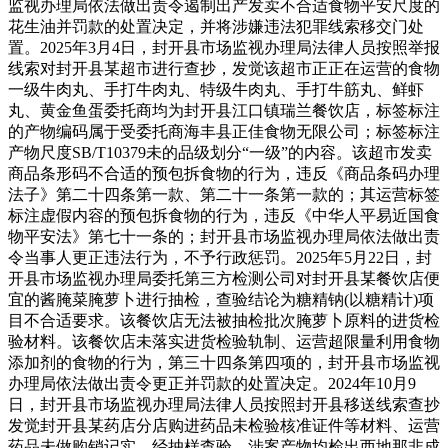
监视办理局依法做出责令遏制出产发卖不合适食物平安尺度的
花生油并罚款的处置决定，并将涉嫌违法犯罪线索移交门处
置。2025年3月4日，封开县市场监视办理局法律人员按照举报
线索对封开县某超市进行查抄，发觉该超市正正在运营的食物
一级牛肉丸、手打牛肉丸、特级牛肉丸、手打牛筋丸、鲜虾
丸、黄金鱼蛋委托商均为封开县江口镇瑞兰餐饮店，标签标注
的产物编码属于受委托商海丰县正佳食物无限公司；标签标注
产物尺度SB/T10379未的品级划分“一级”的内容。该超市发卖
商品条形码不合适的预包拆食物的行为，违反《商品条码办理
法子》第二十四条第一款、第二十一条第一款的；其运营标签
标注虚假内容的预包拆食物的行为，违反《中华人平易近国食
物平安法》第七十一条的；封开县市场监视办理局依法做出责
令当事人更正违法行为，不予行政惩罚。2025年5月22日，封
开县市场监视办理局委托第三方检测公司对封开县某餐饮店便
宜的酱腌菜腌萝卜进行抽检，查验结论为糖精钠(以糖精计)项
目不合适要求。该餐饮店无法被抽检批次腌萝卜原料的进货检
验材料。该餐饮店未落实进货检验轨制、运营超限量利用食物
添加剂的食物的行为，第三十四条第四项的，封开县市场监视
办理局依法做出责令更正并罚款的处置决定。2024年10月9
日，封开县市场监视办理局法律人员按照封开县移送线索查抄
发觉封开县某药店分店购进药品未检验核准证件等材料、运营
药品未做购销记实。经抽样查验，涉案产物均检出西地那非成