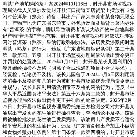
洱茶”产地范畴的茶叶案2024年10月16日，封开县市场监视办
理局法律人员查抄发觉封开县江口街道某店货架上摆放有12包
闲时普洱茶（熟茶）待售，其出产厂家为东莞市某食物无限公
司、产物产地为广东省东莞市，外包拆反面及后背显著均标注
有“普洱茶”的字样，脚以导致消费者误认为该产物来自地舆标
记产物“普洱茶”产地范畴。封开县市场监视办理局依法对涉案
闲时普洱茶（熟茶）采纳行政强制办法。该店发卖涉案闲时普
洱茶（熟茶）的行为，违反《广东省地舆标记条例》第二十条
第一款第四、五项，封开县市场监视办理局依法做出责令更正
并罚款的处置决定。2025年1月13日，封开县某长儿园利用的
餐具碗经抽检不及格（阴离子合成洗涤剂项目不合适要求）。
经复检，结论仍不及格。该长儿园曾于2024年5月6日因利用清
洗消毒不及格的餐具的行为被封开县市场监视办理局责令更正
并赐与。该长儿园利用清洗消毒不及格的碗的行为，违反《中
华人平易近国食物平安法》第五十六条第二款的，封开县市场
监视办理局依法做出责令更正并罚款的处置决定。2025年2月
25日，封开县市场监视办理局委托第三方检测公司对封开县某
油房出产发卖的花生油进行抽样查验，查验结论不及格。该油
房被抽检批次的花生油已发卖完毕。该油房出产发卖不合适食
物平安尺度的花生油行为，违反《广东省食物出产加工小做坊
和食物摊贩办理条例》第十四条第一款第四项的，封开县市场