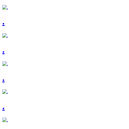
.
.
.
.