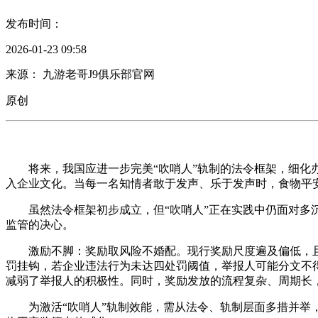
发布时间：
2026-01-23 09:58
来源： 九游老哥J9俱乐部官网
原创
将来，我国应进一步完美“吹哨人”轨制的法令框架，细化办
入企业文化。当每一名知情者敢于发声、乐于发声时，食物平
虽然法令框架初步成立，但“吹哨人”正在实践中仍面对多沉
监管的决心。
激励不脚：奖励取风险不婚配。现行奖励尺度遍及偏低，且审
罚挂钩，若企业违法行为未达四处罚阈值，举报人可能分文不得
减弱了举报人的积极性。同时，奖励发放的流程复杂、周期长
为激活“吹哨人”轨制效能，需从法令、轨制层面多措并举，