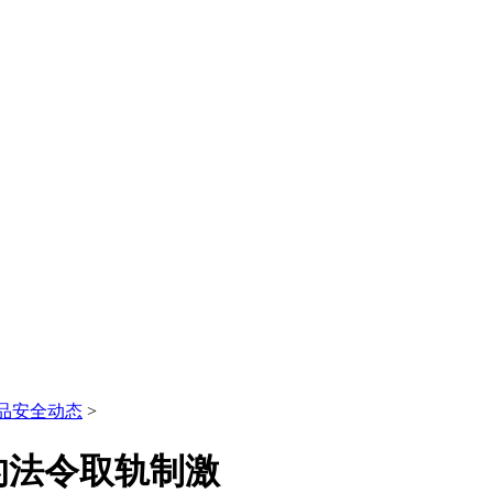
品安全动态
>
的法令取轨制激