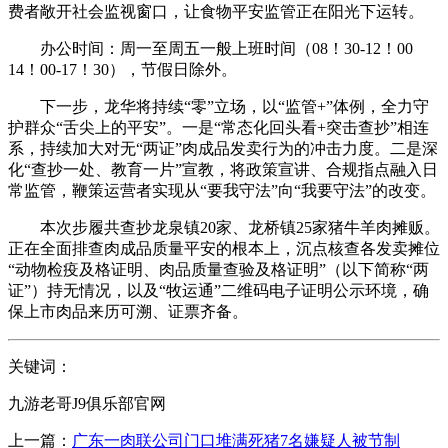
费者敞开社会监视窗口，让食物平安监管正在阳光下运转。
办公时间：周一至周五一般上班时间（08！30-12！00
14！00-17！30），节假日除外。
下一步，龙华将持续“零”立场，以“监管+”体例，全力守
护群众“舌尖上的平安”。一是“常态化回头看+突击查抄”相连
系，持续加大对无“两证”肉成品发卖行为的冲击力度。二是深
化“查抄一处、教育一片”宣教，将政策宣讲、合规指点融入日
常监管，鞭策运营者实现从“要我守法”向“我要守法”的改变。
本次步履共查抄龙泉镇20家、龙桥镇25家猪牛羊肉摊贩。
正在全面排查肉成品质量平安的根本上，沉点核查各发卖摊位
“动物检疫及格证明、肉品质量查验及格证明”（以下简称“两
证”）持无情况，以及“牧运通”二维码电子证明公示环境，确
保上市肉品来历可溯、证票齐备。
关键词：
九游老哥J9俱乐部官网
上一篇：
广东一肉联公司门口堆满死猪7名嫌疑人被节制