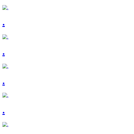
.
.
.
.