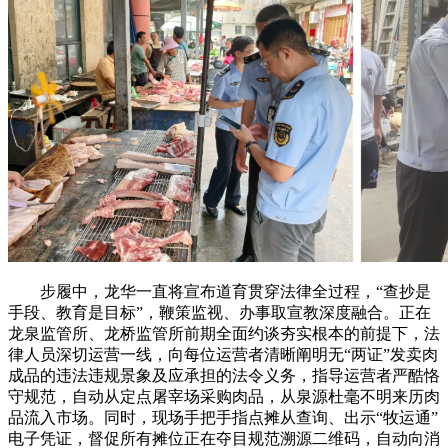
步履中，龙华一直将宣布道育贯穿法律全过程，“查抄是
手段、教育是目标”，鞭策监视、办事取宣教深度融合。正在
龙泉监管所、龙桥监管所前期全面约谈夯实根本的前提下，法
律人员深切运营一线，向每位运营者清晰阐明无“两证”发卖肉
成品的违法违规景象及应承担的法令义务，指导运营者严酷恪
守规范，自动从定点屠宰场采购肉品，从泉源杜毫不明来历肉
品流入市场。同时，现场手把手指点摊从查询、出示“牧运通”
电子凭证，督促所有摊位正在夺目规范溯源二维码，自动向消