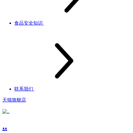
食品安全知识
联系我们
天猫旗舰店
..