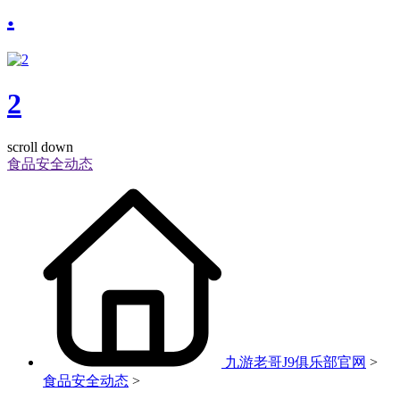
.
2
scroll down
食品安全动态
九游老哥J9俱乐部官网
>
食品安全动态
>