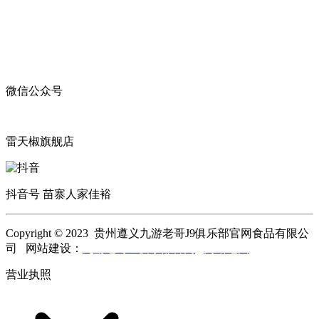
微信公众号
雷天椒旗舰店
抖音号 苗寨人家佳裕
Copyright © 2023 贵州遵义九游老哥J9俱乐部官网食品有限公
司 网站建设：
九游老哥J9俱乐部官网
网站地图
营业执照