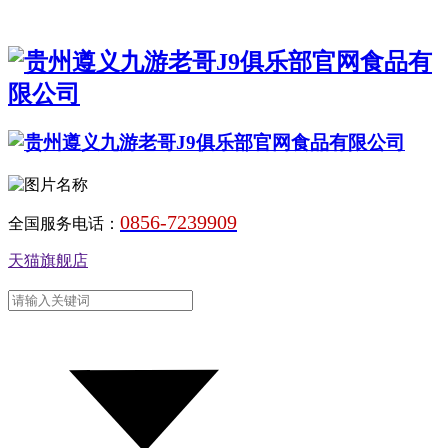
0856-7239909
全国服务电话：
天猫旗舰店