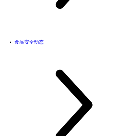
食品安全动态