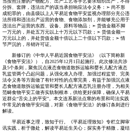
当按照注册的产物配方、出产工艺等手艺要求组织出产，不得
分拆、套牌，违法出产的该当承担响应法令义务：➣ 尚不形
成犯罪的，由县级以上人平易近食物平安监视办理部分充公违
法所得和违法出产运营的食物、食物添加剂，并能够充公用于
违法出产运营的东西、设备、原料等物品；➣ 货值金额不脚
一万元的，并处五万元以上十万元以下罚款；➣ 货值金额一
万元以上的，并处货值金额十倍以上二十倍以下罚款；➣ 情
节严沉的，吊销许可证。
新修订的《中华人平易近国食物平安法》（以下简称新
《食物平安法》），自2025年12月1日起施行。此次修法共涉
及5个条则，聚焦沉点液态食物道散拆运输和婴长儿配方液态
乳监管两个凸起问题，从强化准入办理、加强过程监管、完美
法令义务等方面做了有针对性的点窜完美，有益于加强沉点液
态食物道散拆运输监管和婴长儿配方液态乳注册办理，为相关
范畴食物平安工做夯实轨制根本，供给更好保障，确保人平易
近群众“舌尖上的平安”。本文连系新法点窜的布景和司法实践
中常见的食物平安问题，对新《食物平安法》的修订条则进行
解读。
平易近事之理，致知于行。《平易近理致知》专栏立脚审
讯实践，析于微处，解读平易近生关心；探实务于精微，凝结