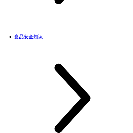
食品安全知识