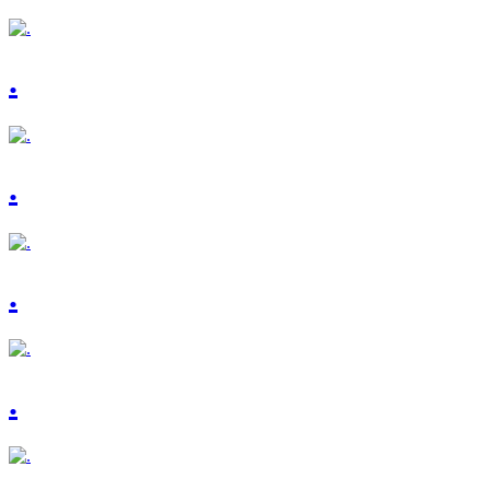
.
.
.
.