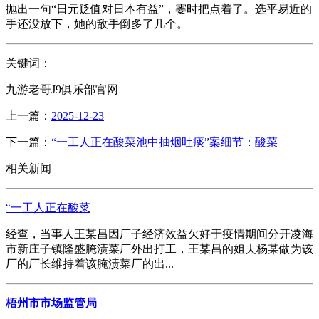
抛出一句“日元贬值对日本有益”，霎时把点着了。选平易近的
手还没放下，她的敌手倒多了几个。
关键词：
九游老哥J9俱乐部官网
上一篇：
2025-12-23
下一篇：
“一工人正在酸菜池中抽烟吐痰”案细节：酸菜
相关新闻
“一工人正在酸菜
经查，当事人王某昌因厂子经济效益欠好于疫情期间分开凌海
市新庄子镇隆盛腌渍菜厂外出打工，王某昌的姐夫杨某做为该
厂的厂长维持着该腌渍菜厂的出...
梧州市市场监管局