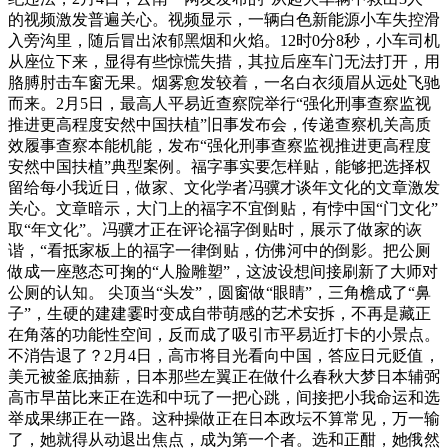
的视频激发普遍关心。视频显示，一辆白色新能源小车失控滑
入旁沟里，随后冒出浓郁黑烟和火焰。12时0分8秒，小车司机
从座位下来，显得有些惊慌失措，其拉后座车门无法打开，用
胳膊肘击车窗无果。烟雾愈发较着，一名白衣须眉从远处飞驰
而来。2月5日，最高人平易近查察院举行“强化刑事查察监视
推进更高程度安然中国扶植”旧事发布会，传递查察机关高质
效履事查察本能机能，发布“强化刑事查察监视推进更高程度
安然中国扶植”典型案例。福字事实要怎样贴，能够把选择权
留给每小我近日，做家、文化学者冯骥才谈年文化的文章激发
关心。文章暗示，大门上的福字不宜倒贴，有悖中国“门文化”
取“年文化”。冯骥才正在评论福字倒贴时，展示了做家的诙
谐，“看抵家板上的福字一律倒贴，仿佛河中的倒影。把公厕
做成一座憨态可掬的“人脸雕塑”，这波设想间接刷新了大师对
公厕的认知。 尖顶当“头发”，圆窗做“眼睛”，三角檐成了“鼻
子”，生硬的建建霎时变成自带萌感的艺术安拆，不再是藏正
在角落的功能性空间，反而成了吸引市平易近打卡的小景点。
不消告退了？2月4日，高市将目光看向中国，答应日元贬值，
美元被釜底抽薪，日本那些左翼正在做什么春秋大梦日本辅弼
高市早苗比来正在选和中玩了一把心跳，间接把小我命运和选
举成果绑正在一路。这种操做正在日本政坛不算常见，万一输
了，她就得从动退出焦点，成为第一个者。选和正酣，她俄然