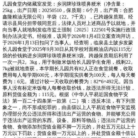
儿园食堂内储藏室发觉：乡润牌珍珠喷鼻粳米（净含量：
25kg，出产日期：20250510，保质期：6个月，出产商：合肥
鑫隆粮油无限公司）半袋（22。7千克），已跨越保质期。经
请示县局分担带领同意后，法律人员对上述商品予以就地，并
向当事人就地制发临市监土强制〔2025〕122501号实施行政强
制办法决定书。经核准，该局于2026年1月4日立案查询拜访，
于2026年1月13日扣问了当事人。经查明，临泉县土陂乡发蒙
长儿园食堂于2025年9月30日从其学校对面粮油店内以115元/
袋的价钱购进乡润牌珍珠喷鼻粳米3袋。跨越保质期后利用了
一次一共2。3kg，用于制做米饭给长儿园学生食用，残剩22。
7kg被就地查获，本学期长儿园共有82人正在食堂就餐，收取
费用每人每学期600元，本学期现实供餐为100天，每人每天餐
费为：6元。通过计较一天收取的餐费为：82*6=492元。因当
事人没有标定米饭每人每餐收取价钱，故违法所得无法计较，
原料货值金额为：115元。根据《中华人平易近国食物平安
法》第一百二十四条第一款第（二）项：违反本法，有下列景
象之一，尚不形成犯罪的，由县级以上人平易近食物平安监视
办理部分充公违法所得和违法出产运营的食物、并能够充公用
于违法出产运营的东西、设备、原料等物品；违法出产运营的
食物、食物添加剂货值金额不脚一万元的，并处五万元以上十
万元以下罚款；货值金额一万元以上的，并处货值金额十倍以