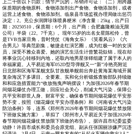
上二十倍以下罚款；情节严沉的，吊销许可证：（二）用跨越
保质期的食物原料、食物添加剂出产食物、食物添加剂，或者
运营上述食物、食物添加剂。临泉县市场监视办理局做出惩罚
决定：2。充公乡润牌珍珠喷鼻粳米（净含量：25kg，出产日
期：20250510，保质期：6个月，出产商：合肥鑫隆粮油无限
公司）半袋（22。7千克）。现年55岁的出名女星陈松伶，曾
是TVB当家旦角，昔时凭仗《海角女乐》《笑看风云》《六
合男儿》等典范剧集，敏捷走红演艺圈，成为红极一时的女演
员，深受不雅众喜爱。她的演艺生活生计曾繁花似锦，现在却
将事业沉心转移到内地，还取内地男星张铎组建了属于本人的
幸福家庭。人平易近海军052D型导弹舰又一“新”冷艳亮附近
日北部和区海军某舰支队甘孜舰单舰前出奔赴黄海某海域开展
复杂海况下多课目、全要素、实和化分析锻炼查验部队持续做
和和应急措置能力“收放拖曳声呐摆设！为加强2026年春节期
间烟花爆仗办理工做，回应社会关心，削减大气污染，保障公
共平安和群世人身、财富平安，确保春节期间烟花爆仗平安形
势不变，按照《烟花爆仗平安办理条例》和《河南省大气污染
防治条例》等，连系《郑州市2026年春节期间烟花爆仗禁放限
下班做实施方案》，草拟了《郑州市人平易近关于加强2026年
春节期间烟花爆仗禁放限下班做的布告》。据许昌市纪委监委
动静！许昌市成长和委员会原党组、副从任张国丽涉嫌严沉违
纪违法，2月4日，云南一网友发布的“从起火车辆中救出3人”